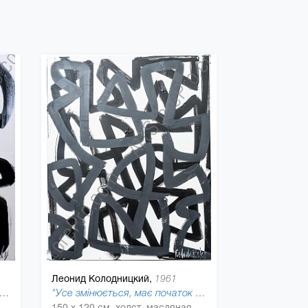
Леонид Колодницкий,
1961
т жінки із поднятими руками" ("Back to Black"), 2018
"Усе змінюється, має початок та кінець" ("Back to Black"), 2018
 120 см, холст, масляная краска
150 x 120 см, холст, масляная краска