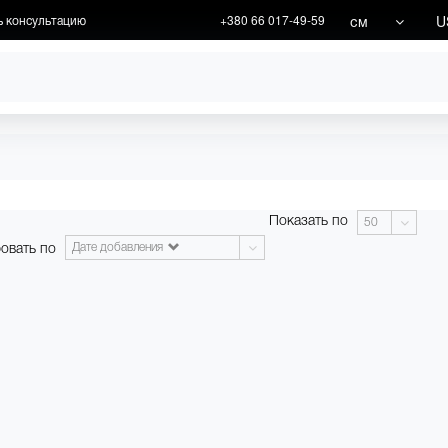
см
U
ь консультацию
+380 66 017-49-59
ХУДОЖНИКИ
АКЦИИ
Показать по
50
овать по
Дате добавления