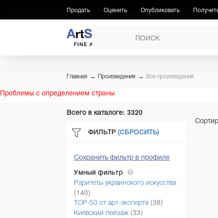
Продать
Оценить
Опубликовать
Получит
ПРОИЗВЕДЕНИЯ
→
→
Главная
Произведения
Все произведения
Проблемы с определением страны
Всего в каталоге: 3320
Сортир
ФИЛЬТР
(СБРОСИТЬ)
Сохранить фильтр в профиле
Умный фильтр
Раритеты украинского искусства
(140)
(38)
ТОР-50 от арт-эксперта
(33)
Киевский пейзаж