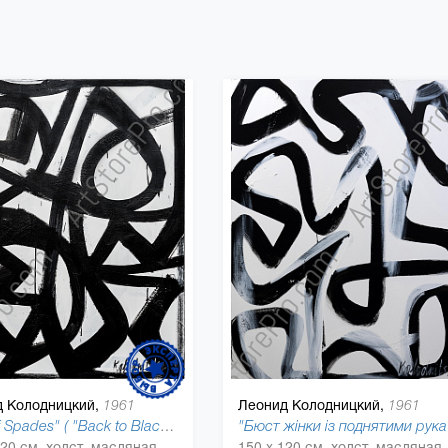
 Колодницкий,
Леонид Колодницкий,
1961
1961
"Ace of Spades" ( "Back to Black"), 2018
"Бюс
150 x 120 см, холст, масляная краска
150 x