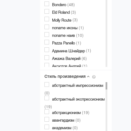
(48)
Bondero
(3)
Eld Roland
(3)
Molly Route
(1)
noname иконы
(10)
noname наив
(1)
Pazza Panello
(1)
Адамина Шнайдер
(6)
Ажажа Валерий
(1)
Аксютов Андрей
(1)
Александр Аксинин
Стиль произведения
(1)
Александр Долгий
абстрактный импрессионизм
(3)
Александр Дубовик
(0)
(19)
Александр Матвиенко
абстрактный экспрессионизм
(2)
Александр Мирошниченко
(19)
(12)
(19)
Александра Авербах
абстракционизм
(1)
(0)
Александра Билобран
авангардизм
(1)
(0)
Алесандр Миловзоров
академизм