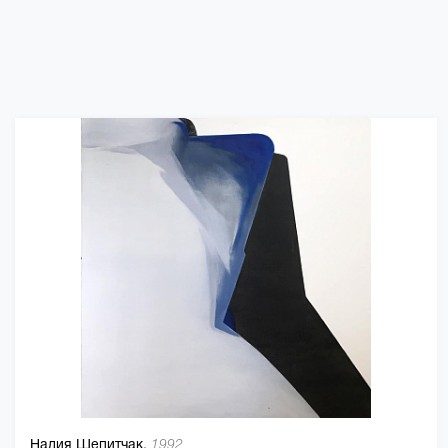
Надия Шепитчак,
1992