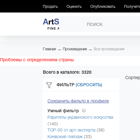
Продать
Оценить
Опубликовать
Получит
ПРОИЗВЕДЕНИЯ
→
→
Главная
Произведения
Все произведения
Проблемы с определением страны
Всего в каталоге: 3320
Сортир
ФИЛЬТР
(СБРОСИТЬ)
Сохранить фильтр в профиле
Умный фильтр
Раритеты украинского искусства
(140)
(38)
ТОР-50 от арт-эксперта
(33)
Киевский пейзаж