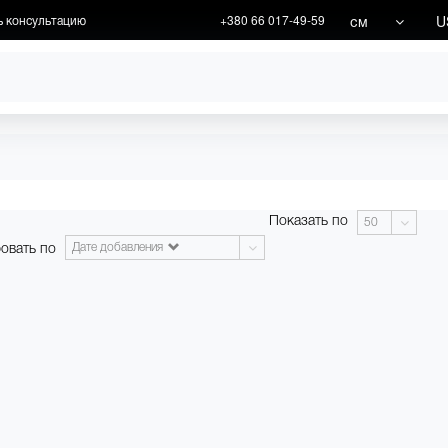
см
U
ь консультацию
+380 66 017-49-59
ХУДОЖНИКИ
АКЦИИ
Показать по
50
овать по
Дате добавления