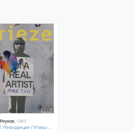
Реунов,
1963
Frieze 2. Репродукция ("Упавший мольберт"), 2011
150 x 115 см, холст, масляная краска