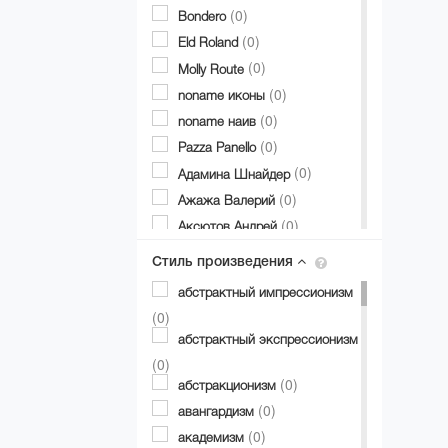
(0)
Bondero
(0)
Eld Roland
(0)
Molly Route
(0)
noname иконы
(0)
noname наив
(0)
Pazza Panello
(0)
Адамина Шнайдер
(0)
Ажажа Валерий
(0)
Аксютов Андрей
(0)
Александр Аксинин
Стиль произведения
(0)
Александр Долгий
абстрактный импрессионизм
(0)
Александр Дубовик
(0)
(0)
Александр Матвиенко
абстрактный экспрессионизм
(0)
Александр Мирошниченко
(0)
(0)
(0)
Александра Авербах
абстракционизм
(0)
(0)
Александра Билобран
авангардизм
(0)
(0)
Алесандр Миловзоров
академизм