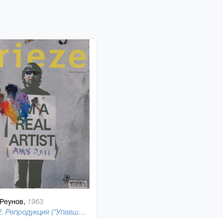
Реунов,
1963
Frieze 2. Репродукция ("Упавший мольберт"), 2011
150 x 115 см, холст, масляная краска