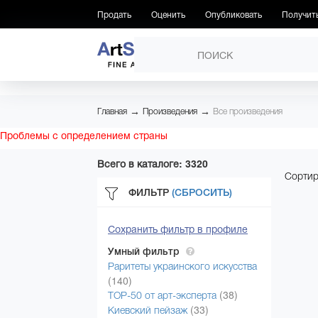
Продать
Оценить
Опубликовать
Получит
ПРОИЗВЕДЕНИЯ
→
→
Главная
Произведения
Все произведения
Проблемы с определением страны
Всего в каталоге: 3320
Сортир
ФИЛЬТР
(СБРОСИТЬ)
Сохранить фильтр в профиле
Умный фильтр
Раритеты украинского искусства
(140)
(38)
ТОР-50 от арт-эксперта
(33)
Киевский пейзаж