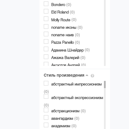
(0)
Bondero
(0)
Eld Roland
(0)
Molly Route
(0)
noname иконы
(0)
noname наив
(0)
Pazza Panello
(0)
Адамина Шнайдер
(0)
Ажажа Валерий
(0)
Аксютов Андрей
(0)
Александр Аксинин
Стиль произведения
(0)
Александр Долгий
абстрактный импрессионизм
(0)
Александр Дубовик
(0)
(0)
Александр Матвиенко
абстрактный экспрессионизм
(0)
Александр Мирошниченко
(0)
(0)
(0)
Александра Авербах
абстракционизм
(0)
(0)
Александра Билобран
авангардизм
(0)
(0)
Алесандр Миловзоров
академизм