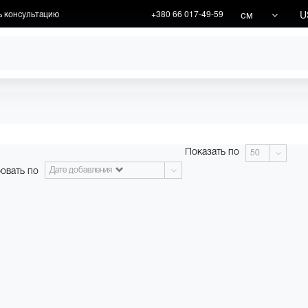
см
U
ь консультацию
+380 66 017-49-59
ХУДОЖНИКИ
АКЦИИ
Показать по
50
овать по
Дате добавления