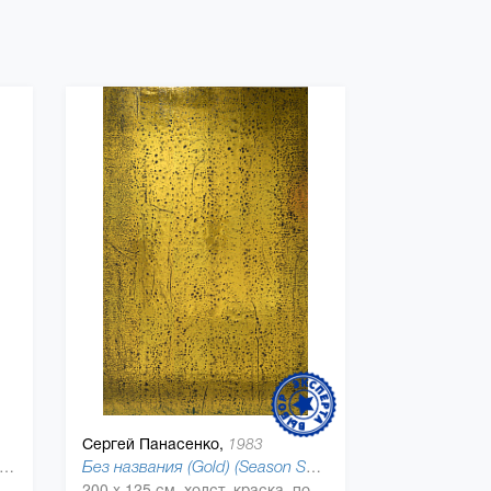
Сергей Панасенко,
1983
з названия 12 ("Надо было"), 2017
Без названия (Gold) (Season Self), 2019
200 x 125 см, холст, краска, поталь, натроэмаль