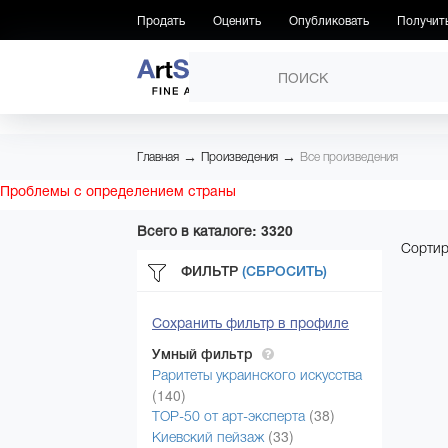
Продать
Оценить
Опубликовать
Получит
ПРОИЗВЕДЕНИЯ
→
→
Главная
Произведения
Все произведения
Проблемы с определением страны
Всего в каталоге: 3320
Сортир
ФИЛЬТР
(СБРОСИТЬ)
Сохранить фильтр в профиле
Умный фильтр
Раритеты украинского искусства
(140)
(38)
ТОР-50 от арт-эксперта
(33)
Киевский пейзаж