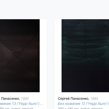
 Панасенко,
Сергей Панасенко,
1983
1983
Без названия 13 ("Надо было"), 2017
Бе
150 см, холст, краска
200 x 150 см, холст, краска