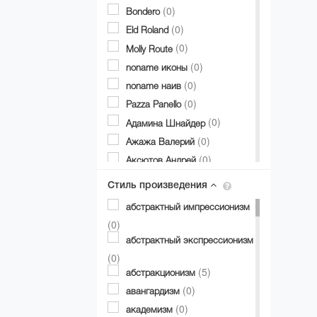
(0)
Bondero
(0)
Eld Roland
(0)
Molly Route
(0)
noname иконы
(0)
noname наив
(0)
Pazza Panello
(0)
Адамина Шнайдер
(0)
Ажажа Валерий
(0)
Аксютов Андрей
(0)
Александр Аксинин
Стиль произведения
(0)
Александр Долгий
абстрактный импрессионизм
(0)
Александр Дубовик
(0)
(0)
Александр Матвиенко
абстрактный экспрессионизм
(0)
Александр Мирошниченко
(0)
(0)
(5)
Александра Авербах
абстракционизм
(0)
(0)
Александра Билобран
авангардизм
(0)
(0)
Алесандр Миловзоров
академизм