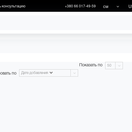
см
U
ь консультацию
+380 66 017-49-59
ХУДОЖНИКИ
АКЦИИ
Показать по
50
овать по
Дате добавления