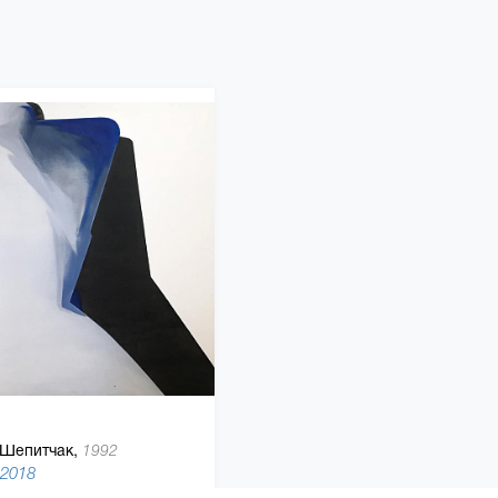
Шепитчак,
1992
 2018
150 x 150 см, холст, акриловая краска