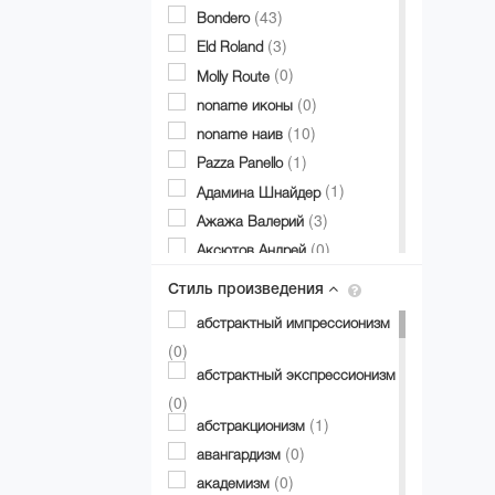
(43)
Bondero
(3)
Eld Roland
(0)
Molly Route
(0)
noname иконы
(10)
noname наив
(1)
Pazza Panello
(1)
Адамина Шнайдер
(3)
Ажажа Валерий
(0)
Аксютов Андрей
(0)
Александр Аксинин
Стиль произведения
(1)
Александр Долгий
абстрактный импрессионизм
(1)
Александр Дубовик
(0)
(19)
Александр Матвиенко
абстрактный экспрессионизм
(0)
Александр Мирошниченко
(0)
(0)
(1)
Александра Авербах
абстракционизм
(1)
(0)
Александра Билобран
авангардизм
(1)
(0)
Алесандр Миловзоров
академизм