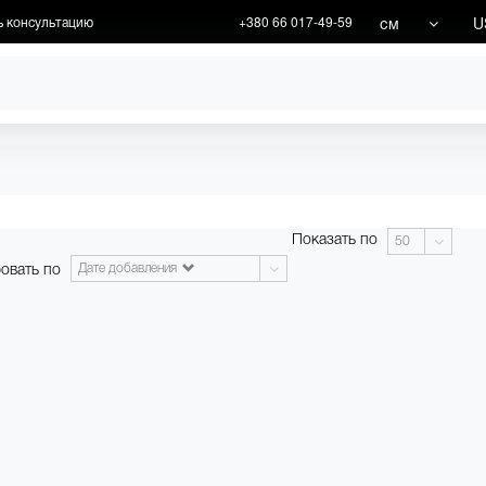
см
U
ь консультацию
+380 66 017-49-59
ХУДОЖНИКИ
АКЦИИ
Показать по
50
овать по
Дате добавления