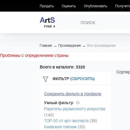
Продать
Оценить
Опубликовать
Получит
ПРОИЗВЕДЕНИЯ
→
→
Главная
Произведения
Все произведения
Проблемы с определением страны
Всего в каталоге: 3320
Сортир
ФИЛЬТР
(СБРОСИТЬ)
Сохранить фильтр в профиле
Умный фильтр
Раритеты украинского искусства
(140)
(38)
ТОР-50 от арт-эксперта
(33)
Киевский пейзаж