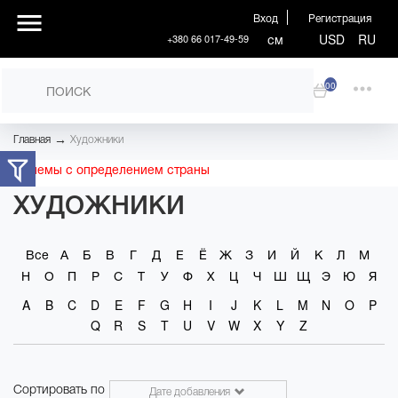
Вход
Регистрация
см
USD
RU
+380 66 017-49-59
00
→
Главная
Художники
Проблемы с определением страны
ХУДОЖНИКИ
Все
А
Б
В
Г
Д
Е
Ё
Ж
З
И
Й
К
Л
М
Н
О
П
Р
С
Т
У
Ф
Х
Ц
Ч
Ш
Щ
Э
Ю
Я
A
B
C
D
E
F
G
H
I
J
K
L
M
N
O
P
Q
R
S
T
U
V
W
X
Y
Z
Сортировать по
Дате добавления