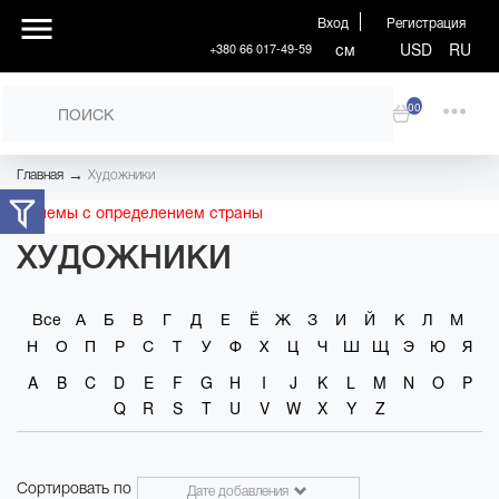
Вход
Регистрация
см
USD
RU
+380 66 017-49-59
00
→
Главная
Художники
Проблемы с определением страны
ХУДОЖНИКИ
Все
А
Б
В
Г
Д
Е
Ё
Ж
З
И
Й
К
Л
М
Н
О
П
Р
С
Т
У
Ф
Х
Ц
Ч
Ш
Щ
Э
Ю
Я
A
B
C
D
E
F
G
H
I
J
K
L
M
N
O
P
Q
R
S
T
U
V
W
X
Y
Z
Сортировать по
Дате добавления