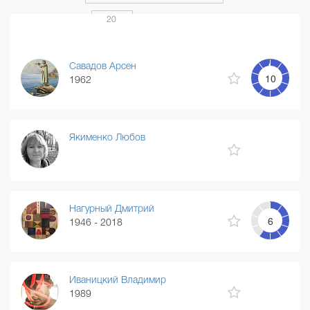
Показать по
20
Страница 1 из 20
...
1
2
3
4
20
Савадов Арсен
10
1962
Якименко Любов
Нагурный Дмитрий
6
1946 - 2018
Иваницкий Владимир
1989