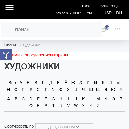
Вход
Регистрация
см
USD
RU
+380 66 017-49-59
00
→
Главная
Художники
Проблемы с определением страны
ХУДОЖНИКИ
Все
А
Б
В
Г
Д
Е
Ё
Ж
З
И
Й
К
Л
М
Н
О
П
Р
С
Т
У
Ф
Х
Ц
Ч
Ш
Щ
Э
Ю
Я
A
B
C
D
E
F
G
H
I
J
K
L
M
N
O
P
Q
R
S
T
U
V
W
X
Y
Z
Сортировать по
Дате добавления