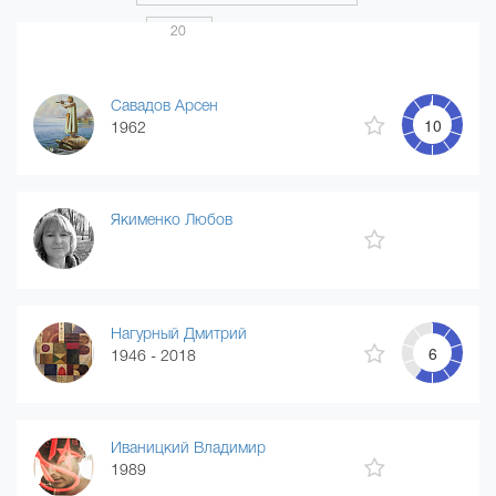
Показать по
20
Страница 1 из 20
...
1
2
3
4
20
Савадов Арсен
10
1962
Якименко Любов
Нагурный Дмитрий
6
1946 - 2018
Иваницкий Владимир
1989