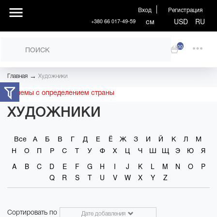
Вход
Регистрация
см
USD
RU
+380 66 017-49-59
00
→
Главная
Художники
Проблемы с определением страны
ХУДОЖНИКИ
Все
А
Б
В
Г
Д
Е
Ё
Ж
З
И
Й
К
Л
М
Н
О
П
Р
С
Т
У
Ф
Х
Ц
Ч
Ш
Щ
Э
Ю
Я
A
B
C
D
E
F
G
H
I
J
K
L
M
N
O
P
Q
R
S
T
U
V
W
X
Y
Z
Сортировать по
Дате добавления