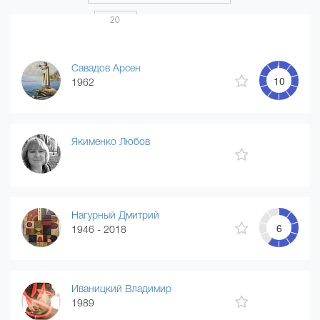
Показать по
20
Страница 1 из 20
...
1
2
3
4
20
Савадов Арсен
10
1962
Якименко Любов
Нагурный Дмитрий
6
1946 - 2018
Иваницкий Владимир
1989