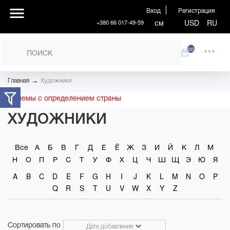
Вход
Регистрация
см
USD
RU
+380 66 017-49-59
00
→
Главная
Художники
Проблемы с определением страны
ХУДОЖНИКИ
Все
А
Б
В
Г
Д
Е
Ё
Ж
З
И
Й
К
Л
М
Н
О
П
Р
С
Т
У
Ф
Х
Ц
Ч
Ш
Щ
Э
Ю
Я
A
B
C
D
E
F
G
H
I
J
K
L
M
N
O
P
Q
R
S
T
U
V
W
X
Y
Z
Сортировать по
Дате добавления