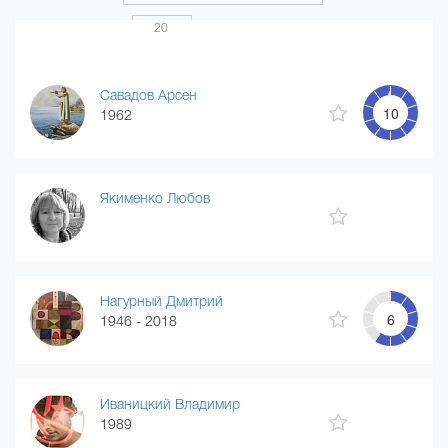
Показать по
20
Страница 1 из 20
...
1
2
3
4
20
Савадов Арсен
10
1962
Якименко Любов
Нагурный Дмитрий
6
1946 - 2018
Иваницкий Владимир
1989