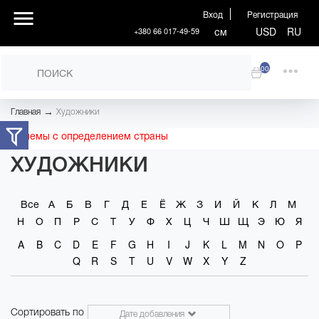
Вход
Регистрация
см
USD
RU
+380 66 017-49-59
00
→
Главная
Художники
Проблемы с определением страны
ХУДОЖНИКИ
Все
А
Б
В
Г
Д
Е
Ё
Ж
З
И
Й
К
Л
М
Н
О
П
Р
С
Т
У
Ф
Х
Ц
Ч
Ш
Щ
Э
Ю
Я
A
B
C
D
E
F
G
H
I
J
K
L
M
N
O
P
Q
R
S
T
U
V
W
X
Y
Z
Сортировать по
Дате добавления