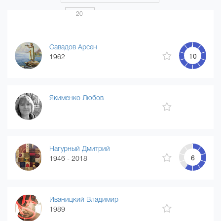
Показать по
20
Страница 1 из 20
...
1
2
3
4
20
Савадов Арсен
10
1962
Якименко Любов
Нагурный Дмитрий
6
1946 - 2018
Иваницкий Владимир
1989