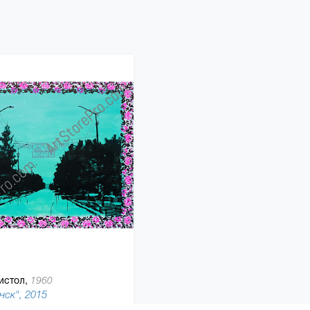
истол,
1960
ск", 2015
140 x 180 см, холст, акриловая краска