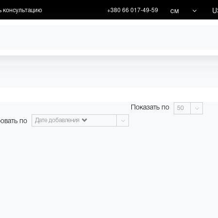
см
U
ь консультацию
+380 66 017-49-59
ХУДОЖНИКИ
АКЦИИ
Показать по
50
овать по
Дате добавления