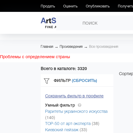
Продать
Оценить
Опубликовать
Получит
ПРОИЗВЕДЕНИЯ
→
→
Главная
Произведения
Все произведения
Проблемы с определением страны
Всего в каталоге: 3320
Сортир
ФИЛЬТР
(СБРОСИТЬ)
Сохранить фильтр в профиле
Умный фильтр
Раритеты украинского искусства
(140)
(38)
ТОР-50 от арт-эксперта
(33)
Киевский пейзаж