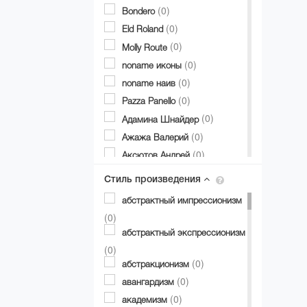
(0)
Bondero
(0)
Eld Roland
(0)
Molly Route
(0)
noname иконы
(0)
noname наив
(0)
Pazza Panello
(0)
Адамина Шнайдер
(0)
Ажажа Валерий
(0)
Аксютов Андрей
(0)
Александр Аксинин
Стиль произведения
(0)
Александр Долгий
абстрактный импрессионизм
(0)
Александр Дубовик
(0)
(1)
Александр Матвиенко
абстрактный экспрессионизм
(0)
Александр Мирошниченко
(0)
(0)
(0)
Александра Авербах
абстракционизм
(0)
(0)
Александра Билобран
авангардизм
(0)
(0)
Алесандр Миловзоров
академизм