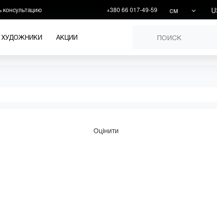
см
U
ь консультацию
+380 66 017-49-59
ХУДОЖНИКИ
АКЦИИ
Оцінити