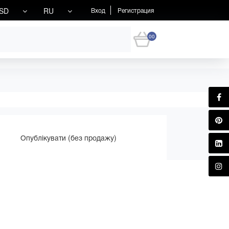
SD
RU
Вход
Регистрация
00
Опублікувати (без продажу)