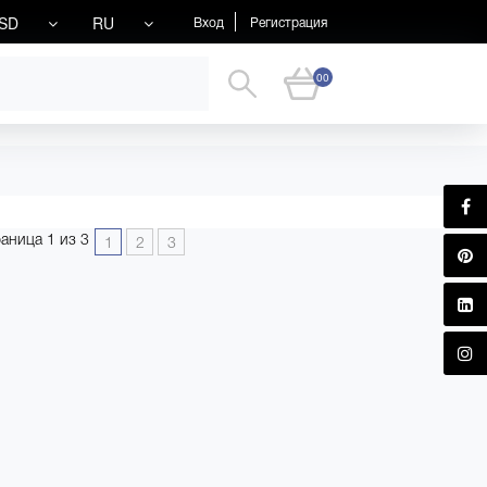
SD
RU
Вход
Регистрация
00
аница 1 из 3
1
2
3