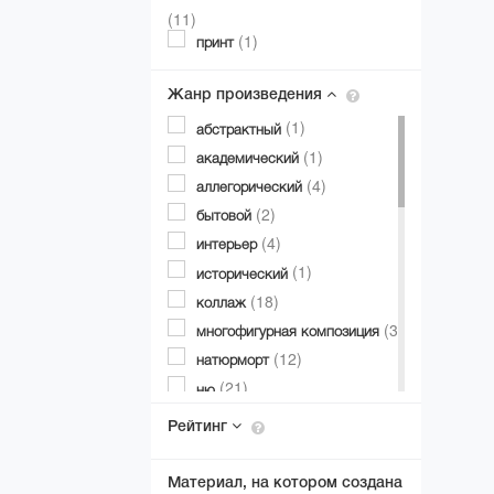
(11)
(1)
принт
Жанр произведения
(1)
абстрактный
(1)
академический
(4)
аллегорический
(2)
бытовой
(4)
интерьер
(1)
исторический
(18)
коллаж
(3)
многофигурная композиция
(12)
натюрморт
(21)
ню
(1)
от первого лица
Рейтинг
(15)
пейзаж
(2)
пейзаж архитектурный
Материал, на котором создана