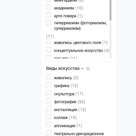
авангардизм
(1)
Михаил Рева
(10)
академизм
(5)
Павлов Евгений
(1)
арте повера
(11)
Родченко Александр
гиперреализм (фотореализм,
(1)
суперреализм)
Роксолана Табака
(11)
(1)
Серж Сердюков
(1)
живопись цветового поля
(1)
Соломко Юрий
(4)
концептуальное искусство
(7)
Солоп Оксана
(11)
поп-арт
(5)
Цаголов Василий
(65)
постмодернизм
Виды искусства
(6)
Чепелик Оксана
(1)
прерафаэлитизм
(1)
(2)
Шапошников Владимир
живопись
(27)
реализм
(9)
(12)
Шебетко Антон
графика
(1)
романтизм
(1)
(11)
Ярослав Голубчик
скульптура
(11)
символизм
(92)
фотография
(19)
сюрреализм
(12)
инсталляция
(21)
фигуратив
(15)
коллаж
(1)
фэнтези
(1)
аппликация
(11)
экспрессионизм
театрально-декорационное