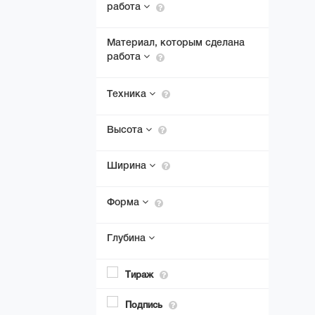
(1)
работа
пейзаж индустриальный
(1)
пейзаж парковый
(1)
Материал, которым сделана
пейзаж тональный
работа
(3)
пейзаж фрагмент
(3)
пейзаж городской
Техника
(1)
пейзаж морской
(1)
плакатный
Высота
(29)
портрет
(4)
предметный
Ширина
(1)
сюжетно-тематический
(1)
ужасы
Форма
(1)
украинистика
(37)
фигуративизм
Глубина
(1)
экстерьер
(1)
эротика
Тираж
(4)
юмор
Подпись