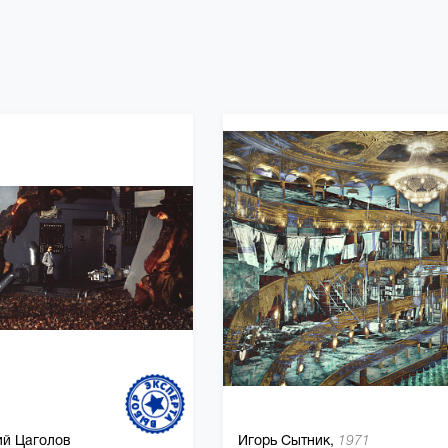
ий Цаголов
Игорь Сытник,
1971