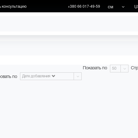
см
U
ь консультацию
+380 66 017-49-59
ХУДОЖНИКИ
АКЦИИ
Показать по
Стр
50
овать по
Дате добавления