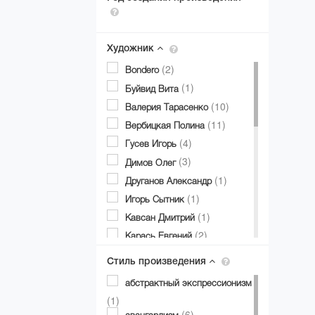
Художник
(2)
Bondero
(1)
Буйвид Вита
(10)
Валерия Тарасенко
(11)
Вербицкая Полина
(4)
Гусев Игорь
(3)
Димов Олег
(1)
Друганов Александр
(1)
Игорь Сытник
(1)
Кавсан Дмитрий
(2)
Карась Евгений
(6)
Карпенко Игорь
Стиль произведения
(11)
Колодий Эдуард
абстрактный экспрессионизм
(3)
Константин Рудешко
(1)
(2)
Мась Оксана
(6)