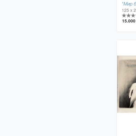
"Мир б
15.00