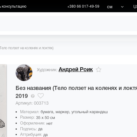
см
U
ь консультацию
+380 66 017-49-59
ХУДОЖНИКИ
АКЦИИ
Тело ползет на коленях и локтях)
Андрей Роик
Художник:
Без названия (Тело ползет на коленях и локтя
2019
Артикул: 003713
Материал:
бумага, маркер, угольный карандаш
Размер:
35 x 50 см
Оформление:
нет
Подпись:
да
Аттрибуция:
да