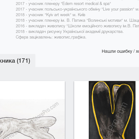
2017 - учасник пленеру "Edem resort medical & spa"
2017 - учасник польсько-українського обміну "Live your passion" м
2018 - учасник "Kyiv art week" м. Київ
2018 - учасник пленеру ім. В. Патика "Волинські мотиви" м. Шац
2016 - викладач живопису "Школи емоційного живопису ім.В. Па
2018 - викладач рисунку Української академії друкарства.
Сфера зацікавлень: живопис,графіка.
Нашли ошибку / х
ника (171)