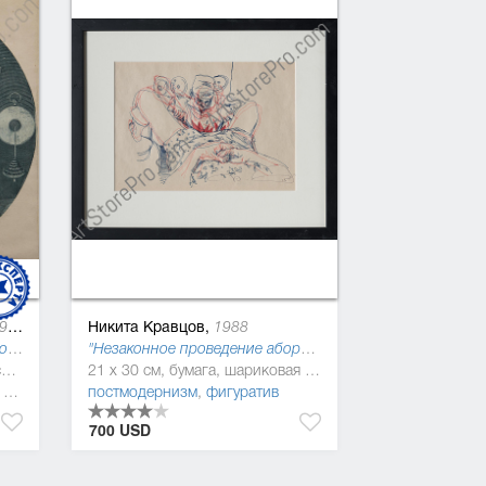
Никита Кравцов,
85
1988
"Победа над временем" №10, офорт ("Королевство абсурдов Джонатана Свифта"), 1978
"Незаконное проведение аборта" ("Криминальный кодекс Украины, 2016"), 2015
33 x 33 см, бумага, типографская краска
21 x 30 см, бумага, шариковая ручка
,
абстракционизм
постмодернизм
,
фигуратив
700 USD