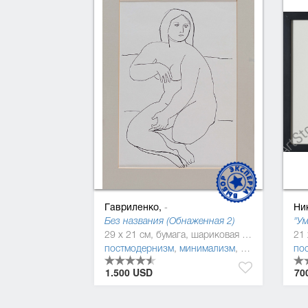
Гавриленко,
Ни
-
Без названия (Обнаженная 2)
29 x 21 см, бумага, шариковая ручка
постмодернизм
,
минимализм
,
фигуратив
по
1.500 USD
70