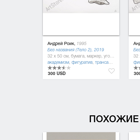
Андрей Роик,
Ан
1995
Без названия (Тело 2), 2019
Без
32 x 50 см, бумага, маркер, угольный карандаш
академизм
,
фигуратив
,
трансавангард
,
постм
фи
300 USD
30
ПОХОЖИЕ 