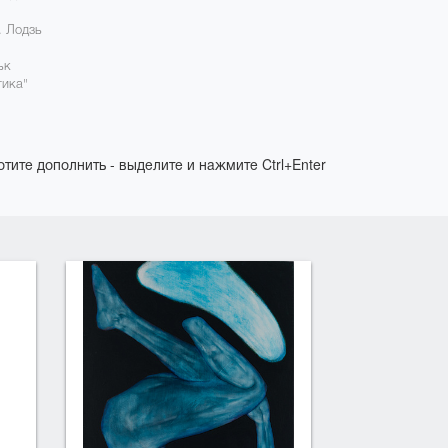
. Лодзь
ьк
тика"
отите дополнить - выделите и нажмите Ctrl+Enter