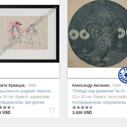
кита Кравцов,
Александр Аксинин,
1988
1949 - 19
"Умышленное средней тяжести телесное повреждение" ("Криминальный кодекс Украины 2016"), 2015
21 x 30 см, бумага, шариковая ручка
стмодернизм
,
фигуратив
постмодернизм
,
сюрреализм
0 USD
3.500 USD