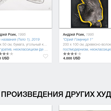
дрей Роик,
Андрей Роик,
1995
1995
 названия (Тело 1), 2019
"Сірий Гомункул 1"
32 x 50 см, бумага, угольный карандаш
одернизм
гуратив
,
неоклассицизм (де стиль )
,
монохромная живопись
,
постмодернизм
постмодернизм
,
трансавангард
,
неоклассицизм (де стиль
,
0 USD
4.000 USD
ПРОИЗВЕДЕНИЯ ДРУГИХ Х