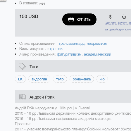
В издании:
нет
150 USD
КУПИТЬ
Следить
Купить 
за ценой
один кли
Стиль произведения :
трансавангард
,
неореализм
Виды искусства:
графика
Жанр произведения:
фигуративизм
,
академический
Теги
ЕК
андрогин
тело
обнаженка
ч-б
Андрей Роик
Андрій Роїк народився у 1995 році у Львові.
2010 - 16 рр Львівький державний коледж декоративно-ужитковог
2016 - 18 рр Львівська національна академія мистецтв.
Проекти:
2017 - учасник всеукраїнського пленеру"Срібний мольберт" Ужго