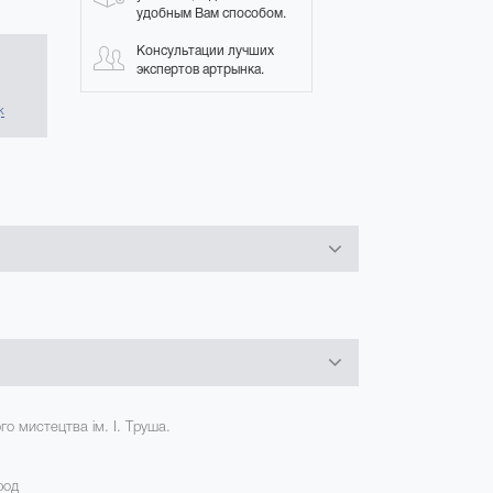
удобным Вам способом.
Консультации лучших
экспертов артрынка.
в
к
о мистецтва ім. І. Труша.
род