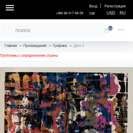
Вход
Регистрация
см
USD
RU
+380 66 017-49-59
00
→
→
→
Главная
Произведения
Графика
Двоє II
Проблемы с определением страны