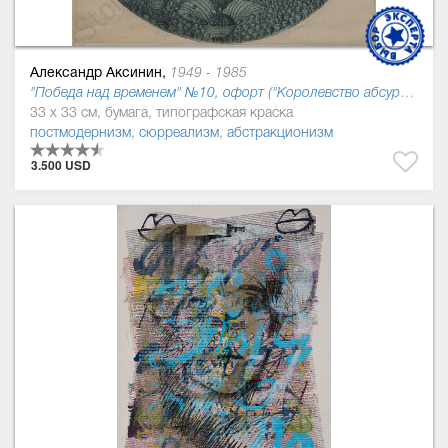
Александр Аксинин,
1949 - 1985
"Победа над временем" №10, офорт ("Королевство абсурдов Джонатана Свифта"), 1978
33 x 33 см, бумага, типографская краска
постмодернизм
,
сюрреализм
,
абстракционизм
3.500 USD