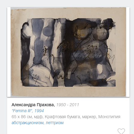
Александра Прахова,
1950 - 2011
"Femina III", 1994
65 x 86 см, мдф, Крафтовая бумага, маркер, Монотипия
абстракционизм
,
леттризм