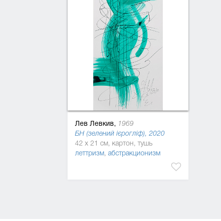
Лев Левкив,
1969
БН (зелений ієрогліф), 2020
42 x 21 см, картон, тушь
леттризм
,
абстракционизм