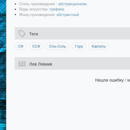
Стиль произведения :
абстракционизм
Виды искусства:
графика
Жанр произведения:
абстрактный
Теги
СФ
ССФ
Сіль-Соль
Гора
Карпаты
Лев Левкив
Нашли ошибку / х