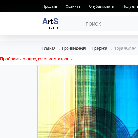
Продать
Оценить
Опубликовать
Получит
ПРОИЗВЕДЕНИЯ
→
→
→
Главная
Произведения
Графика
"Гора Жупан"
Проблемы с определением страны