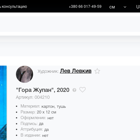
см
U
ь консультацию
+380 66 017-49-59
ХУДОЖНИКИ
АКЦИИ
Лев Левкив
Художник:
"Гора Жупан",
2020
Артикул: 004210
Материал:
картон, тушь
Размер:
20 x 12 см
Оформление:
нет
Подпись:
да
Аттрибуция:
да
В издании:
нет