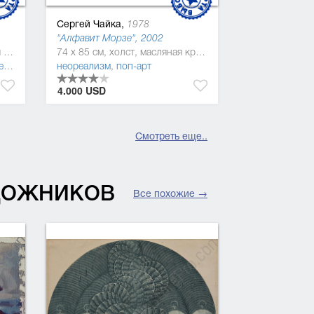
Сергей Чайка,
1978
"Алфавит Морзе", 2002
101 x 240 см, холст, масляная краска
74 x 85 см, холст, масляная краска
изм
неореализм
,
поп-арт
4.000 USD
Смотреть еще..
УДОЖНИКОВ
Все похожие →