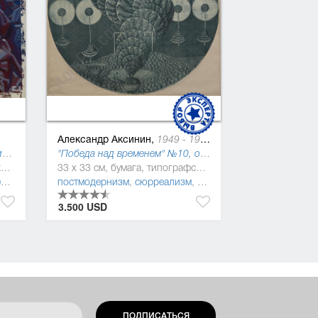
Александр Аксинин,
1949 - 1985
Произведение №19 ("Социалистическая культура"), 2014
"Победа над временем" №10, офорт ("Королевство абсурдов Джонатана Свифта"), 1978
15 x 15 см, бумага, гуашевая краска
33 x 33 см, бумага, типографская краска
)
постмодернизм
,
сюрреализм
,
абстракционизм
3.500 USD
ПОДПИСАТЬСЯ