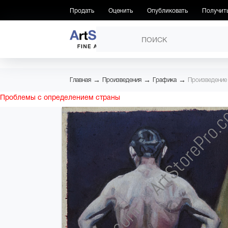
Продать
Оценить
Опубликовать
Получит
ПРОИЗВЕДЕНИЯ
→
→
→
Главная
Произведения
Графика
Произведени
Проблемы с определением страны