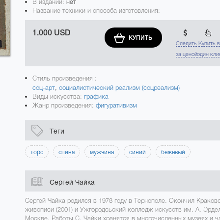
В издании:
нет
Название техники и способа изготовления:
1.000 USD
КУПИТЬ
Следить
Купить 
за ценой
один кли
Стиль произведения :
соц-арт
,
социалистический реализм (соцреализм)
Виды искусства:
графика
Жанр произведения:
фигуративизм
Теги
торс
спина
мужчина
синий
бежевый
Сергей Чайка
Сергей Чайка родился в 1978 году в Тернополе. Окончил Краков
живописи (2001) и Ужгородсьский колледж искусств им. А. Эрдел
Москве. Работы С. Чайки хранятся в многочисленных музеях и ч