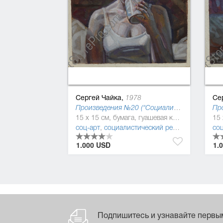
Сергей Чайка,
Се
1978
Произведения №20 ("Социалистическая культура"), 2014
15 x 15 см, бумага, гуашевая краска
соц-арт
,
социалистический реализм (соцреализм)
соц
1.000 USD
1.
Подпишитесь и узнавайте первы