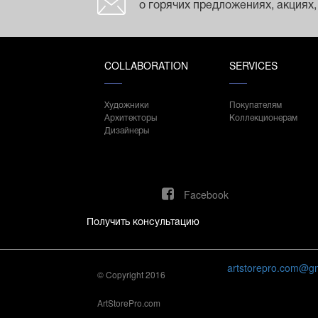
о горячих предложениях, акциях,
COLLABORATION
SERVICES
Художники
Покупателям
Архитекторы
Коллекционерам
Дизайнеры
Facebook
Получить консультацию
artstorepro.com@g
© Copyright 2016
ArtStorePro.com