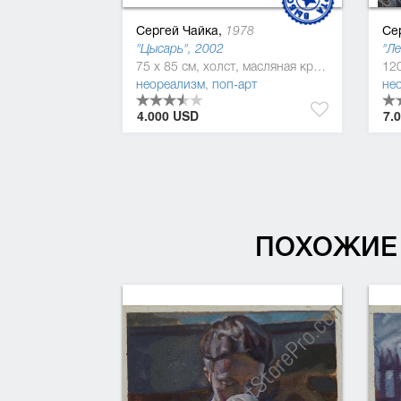
Сергей Чайка,
Се
1978
"Цысарь", 2002
"Ле
75 x 85 см, холст, масляная краска
неореализм
,
поп-арт
не
4.000 USD
7.
ПОХОЖИЕ 