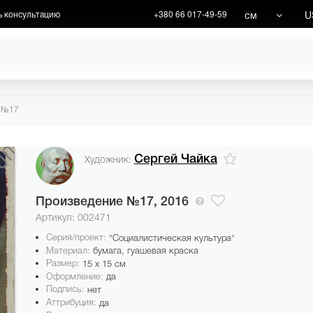
см
U
ь консультацию
+380 66 017-49-59
ХУДОЖНИКИ
АКЦИИ
е №17
Сергей Чайка
Художник:
Произведение №17,
2016
Артикул: 002471
Серия/проект:
"Социалистическая культура"
Материал:
бумага, гуашевая краска
Размер:
15 x 15 см
Оформление:
да
Подпись:
нет
Аттрибуция:
да