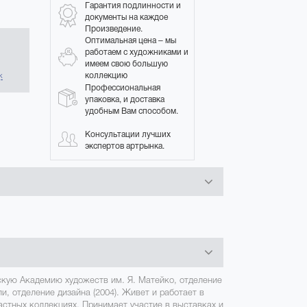
Гарантия подлинности и
документы на каждое
Произведение.
Оптимальная цена – мы
работаем с художниками и
в
имеем свою большую
коллекцию
к
Профессиональная
упаковка, и доставка
удобным Вам способом.
Консультации лучших
экспертов артрынка.
скую Академию художеств им. Я. Матейко, отделение
и, отделение дизайна (2004). Живет и работает в
астных коллекциях. Принимает участие в выставках и