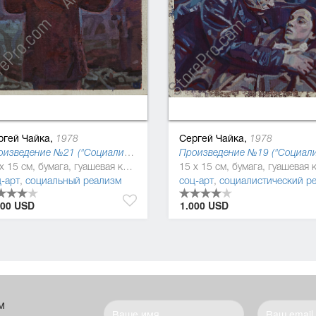
ргей Чайка,
Сергей Чайка,
1978
1978
Произведение №21 ("Социалистическая культура"), 2013
15 x 15 см, бумага, гуашевая краска
-арт
,
социальный реализм
соц-арт
,
социалистический реализм (соцреализм
000 USD
1.000 USD
м