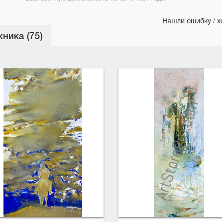
Нашли ошибку / х
ника (75)