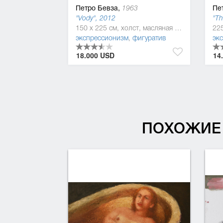
Петро Бевза,
Пе
1963
"Vody", 2012
"Th
150 x 225 см, холст, масляная краска
экспрессионизм
,
фигуратив
эк
18.000 USD
14
ПОХОЖИЕ 