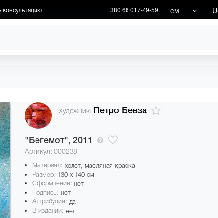
см
U
ь консультацию
+380 66 017-49-59
ХУДОЖНИКИ
АКЦИИ
Петро Бевза
Художник:
"Бегемот",
2011
Артикул: 000238
Материал:
холст, масляная краска
Размер:
130 x 140 см
Оформление:
нет
Подпись:
нет
Аттрибуция:
да
В издании:
нет