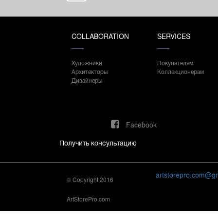
COLLABORATION
SERVICES
Художники
Покупателям
Архитекторы
Коллекционерам
Дизайнеры
Facebook
Получить консультацию
artstorepro.com@g
© Copyright 2016
ArtStorePro.com