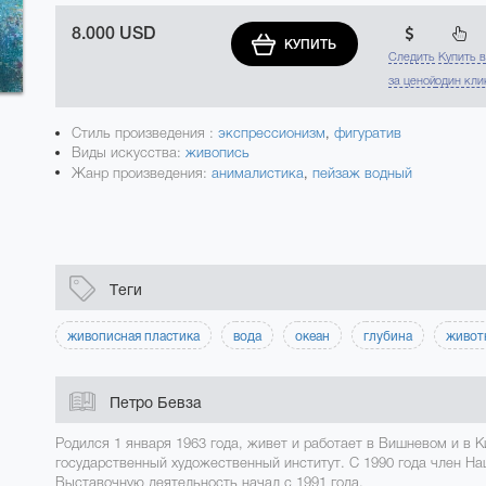
8.000 USD
КУПИТЬ
Следить
Купить 
за ценой
один кли
Стиль произведения :
экспрессионизм
,
фигуратив
Виды искусства:
живопись
Жанр произведения:
анималистика
,
пейзаж водный
Теги
живописная пластика
вода
океан
глубина
живот
Петро Бевза
Родился 1 января 1963 года, живет и работает в Вишневом и в К
государственный художественный институт. С 1990 года член Н
Выставочную деятельность начал с 1991 года.