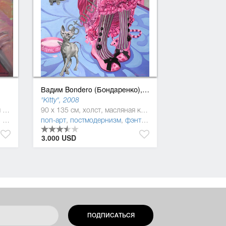
Вадим Bondero (Бондаренко),
1967
"Kitty", 2008
200 x 150 см, холст, масляная краска
90 x 135 см, холст, масляная краска
зм
изм
,
фигуратив
поп-арт
,
постмодернизм
,
фэнтези
3.000 USD
ПОДПИСАТЬСЯ