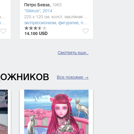
Петро Бевза,
1963
"Silence", 2014
210 x 70 см, холст, масляная краска
225 x 120 см, холст, масляная краска
рнизм
экспрессионизм
,
фигуратив
,
постмодернизм
14.100 USD
Смотреть еще..
УДОЖНИКОВ
Все похожие →