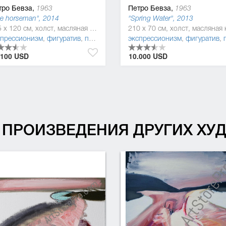
тро Бевза,
Петро Бевза,
1963
1963
e horseman", 2014
"Spring Water", 2013
225 x 120 см, холст, масляная краска
спрессионизм
,
фигуратив
,
постмодернизм
экспрессионизм
,
фигуратив
,
постмоде
.100 USD
10.000 USD
ПРОИЗВЕДЕНИЯ ДРУГИХ Х