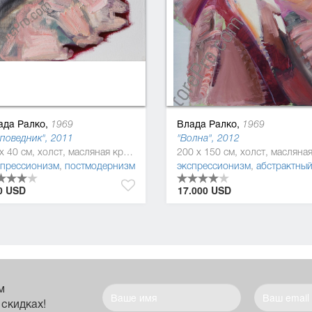
ада Ралко,
Влада Ралко,
1969
1969
поведник", 2011
"Волна", 2012
30 x 40 см, холст, масляная краска
еализм
спрессионизм
,
постмодернизм
,
постмодернизм
,
реализм
,
символизм
экспрессионизм
,
метареализм
,
абстрактный экспрессиони
,
сюрреал
0 USD
17.000 USD
м
 скидках!