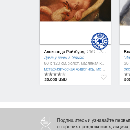
Александр Ройтбурд,
Вл
1961 - 2021
Дама у ванні з білкою
"За
80 x 120 см, холст, масляная краска
метафизическая живопись
,
модернизм
,
неор
эк
20.000 USD
50
Подпишитесь и узнавайте первы
о горячих предложениях, акциях,