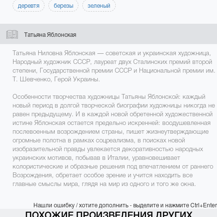
деревтя
березы
зеленый
Татьяна Яблонская
Татьяна Ниловна Яблонская — советская и украинская художница,
Народный художник СССР, лауреат двух Сталинских премий второй
степени, Государственной премии СССР и Национальной премии им.
Т. Шевченко, Герой Украины.
Особенности творчества художницы Татьяны Яблонской: каждый
новый период в долгой творческой биографии художницы никогда не
равен предыдущему. И в каждой новой обретенной художественной
истине Яблонская остается предельно искренней: воодушевленная
послевоенным возрождением страны, пишет жизнеутверждающие
огромные полотна в рамках соцреализма, в поисках новой
изобразительной правды увлекается декоративностью народных
украинских мотивов, побывав в Италии, уравновешивает
колористические и образные решения под впечатлением от раннего
Возрождения, обретает особое зрение и учится находить все
главные смыслы мира, глядя на мир из одного и того же окна.
Нашли ошибку / хотите дополнить - выделите и нажмите Ctrl+Enter
ПОХОЖИЕ ПРОИЗВЕДЕНИЯ ДРУГИХ