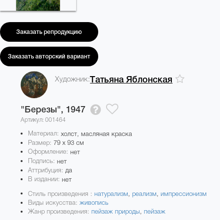
Заказать репродукцию
Заказать авторский вариант
Художник:
Татьяна Яблонская
"Березы",
1947
Артикул: 001464
Материал:
холст, масляная краска
Размер:
79 x 93 см
Оформление:
нет
Подпись:
нет
Аттрибуция:
да
В издании:
нет
Стиль произведения :
натурализм
,
реализм
,
импрессионизм
Виды искусства:
живопись
Жанр произведения:
пейзаж природы
,
пейзаж