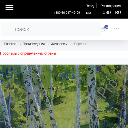
Вход
Регистрация
см
USD
RU
+380 66 017-49-59
00
→
→
→
Главная
Произведения
Живопись
"Березы"
Проблемы с определением страны