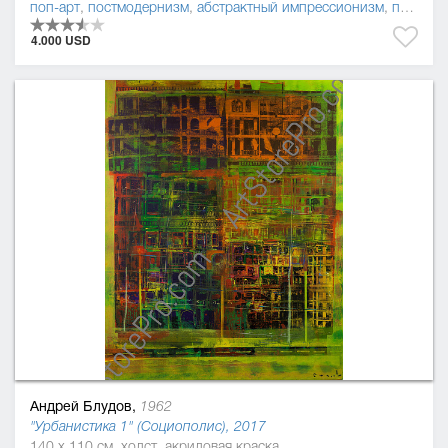
поп-арт
,
постмодернизм
,
абстрактный импрессионизм
,
прецизионизм (пресижинизм)
4.000 USD
Андрей Блудов,
1962
"Урбанистика 1" (Социополис), 2017
140 x 110 см, холст, акриловая краска