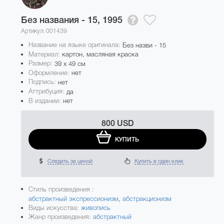
Без названия - 15,
1995
Артикул: 001439
Название на языке оригинала:
Без назви - 15
Материал:
картон, масляная краска
Размер:
39 x 49 см
Оформление:
нет
Подпись:
нет
Аттрибуция:
да
В издании:
нет
800 USD
КУПИТЬ
Следить за ценой
Купить в один клик
Стиль произведения :
абстрактный экспрессионизм
,
абстракционизм
Виды искусства:
живопись
Жанр произведения:
абстрактный