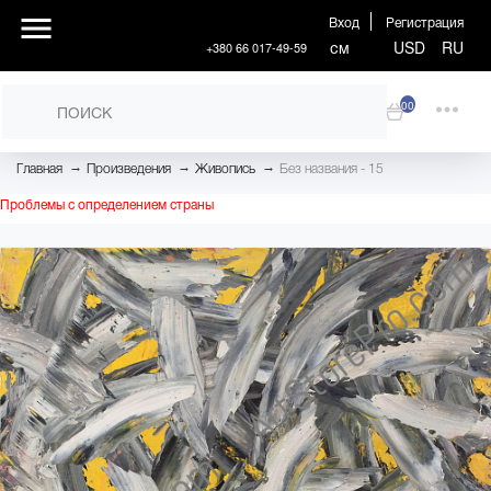
Вход
Регистрация
см
USD
RU
+380 66 017-49-59
00
→
→
→
Главная
Произведения
Живопись
Без названия - 15
Проблемы с определением страны