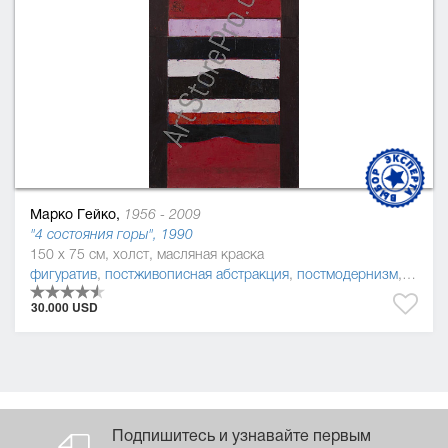
Марко Гейко,
1956 - 2009
"4 состояния горы", 1990
150 x 75 см, холст, масляная краска
фигуратив
,
постживописная абстракция
,
постмодернизм
,
живоп
30.000 USD
Подпишитесь и узнавайте первым