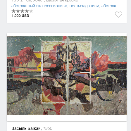
16 x 21 см, холст, масляная краска
абстрактный экспрессионизм
,
постмодернизм
,
абстракционизм
1.000 USD
Васыль Бажай,
1950