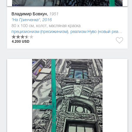
Владимир Бовкун,
1951
"На Гринченка", 2016
80 x 100 см, холст, масляная краска
прецизионизм (пресижинизм)
,
реализм Нуво (новый реализм)
4.200 USD