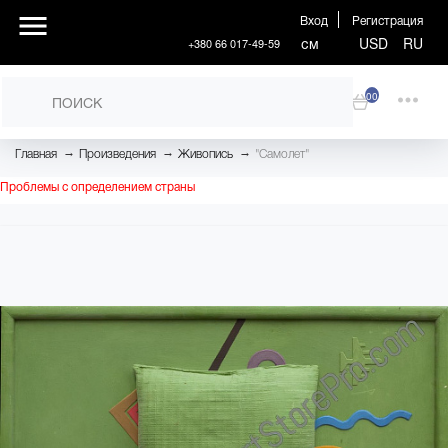
Вход
Регистрация
см
USD
RU
+380 66 017-49-59
00
→
→
→
Главная
Произведения
Живопись
"Самолет"
Проблемы с определением страны