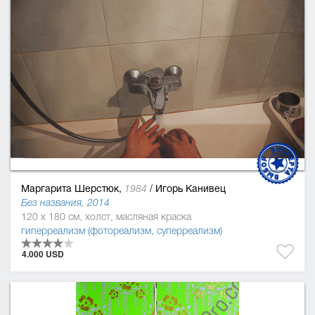
Маргарита Шерстюк,
/
Игорь Канивец
1984
Без названия, 2014
120 x 180 см, холст, масляная краска
гиперреализм (фотореализм, суперреализм)
4.000 USD