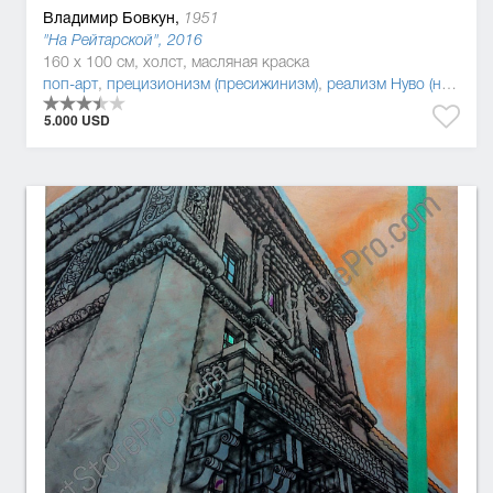
Владимир Бовкун,
1951
"На Рейтарской", 2016
160 x 100 см, холст, масляная краска
поп-арт
,
прецизионизм (пресижинизм)
,
реализм Нуво (новый реализм)
5.000 USD