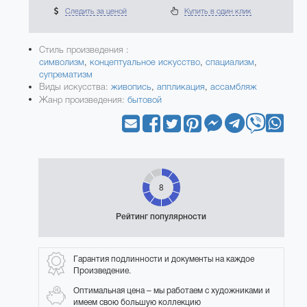
Следить за ценой
Купить в один клик
Стиль произведения :
символизм
,
концептуальное искусство
,
спациализм
,
супрематизм
Виды искусства:
живопись
,
аппликация
,
ассамбляж
Жанр произведения:
бытовой
8
Рейтинг популярности
Гарантия подлинности и документы на каждое
Произведение.
Оптимальная цена – мы работаем с художниками и
имеем свою большую коллекцию