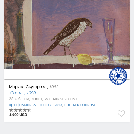
Марина Скугарева,
1962
"Сокол", 1999
35 x 61 см, холст, масляная краска
арт феминизм
,
неореализм
,
постмодернизм
3.000 USD