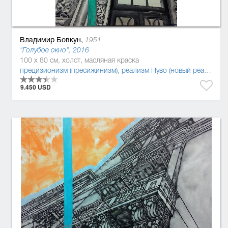
Владимир Бовкун,
1951
"Голубое окно", 2016
100 x 80 см, холст, масляная краска
прецизионизм (пресижинизм)
,
реализм Нуво (новый реализм)
9.450 USD