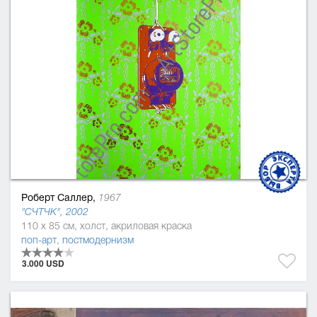
Роберт Саллер,
1967
"СЧТЧК", 2002
110 x 85 см, холст, акриловая краска
поп-арт
,
постмодернизм
3.000 USD