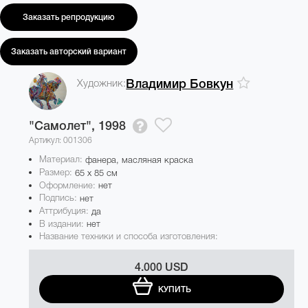
Заказать репродукцию
Заказать авторский вариант
Художник:
Владимир Бовкун
"Самолет",
1998
Артикул: 001306
Материал:
фанера, масляная краска
Размер:
65 x 85 см
Оформление:
нет
Подпись:
нет
Аттрибуция:
да
В издании:
нет
Название техники и способа изготовления:
4.000 USD
КУПИТЬ