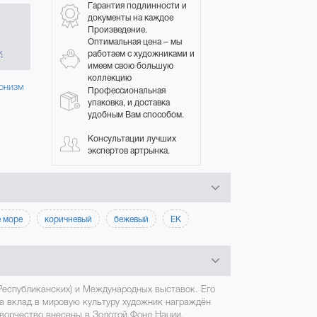
Гарантия подлинности и
документы на каждое
Произведение.
в
Оптимальная цена – мы
работаем с художниками и
к
имеем свою большую
коллекцию
онизм
Профессиональная
упаковка, и доставка
удобным Вам способом.
Консультации лучших
экспертов артрынка.
 море
коричневый
бежевый
ЕК
Республиканских) и Международных выставок. Его
За вклад в мировую культуру художник награждён
ворчество внесены в Золотой Фонд Нации.