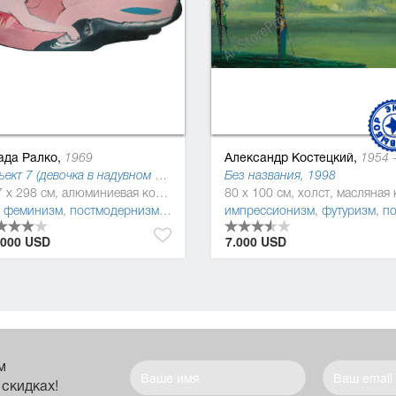
ада Ралко,
Александр Костецкий,
1969
1954 - 20
Объект 7 (девочка в надувном круге) (Object), 2010
Без названия, 1998
147 x 298 см, алюминиевая композитная панель, алюминиевый полимер, масляная краска
т феминизм
,
постмодернизм
,
фигуратив
импрессионизм
,
футуризм
,
постмодерниз
.000 USD
7.000 USD
м
 скидках!