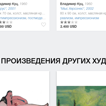
адимир Куц,
Владимир Куц,
1960
1960
рус", 2001
"Мыс Херсонес", 2002
90 x 70 см, холст, масляная краска
стимпрессионизм
,
постмодернизм
,
импрессионизм
реализм
,
импрессионизм
000 USD
2.400 USD
ПРОИЗВЕДЕНИЯ ДРУГИХ Х