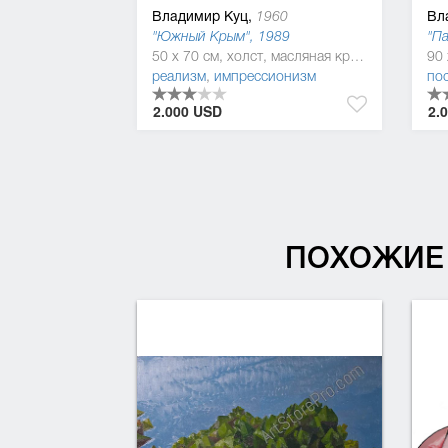
Владимир Куц,
Вл
1960
"Южный Крым", 1989
"Па
50 x 70 см, холст, масляная краска
реализм
,
импрессионизм
по
2.000 USD
2.
ПОХОЖИЕ 