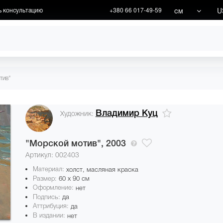
см
U
ь консультацию
+380 66 017-49-59
ХУДОЖНИКИ
АКЦИИ
тив"
Владимир Куц
Художник:
"Морской мотив",
2003
Артикул: 002403
Материал:
холст, масляная краска
Размер:
60 x 90 см
Оформление:
нет
Подпись:
да
Аттрибуция:
да
В издании:
нет