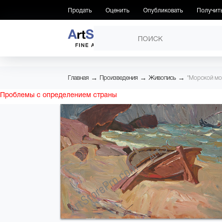
Продать
Оценить
Опубликовать
Получит
ПРОИЗВЕДЕНИЯ
→
→
→
Главная
Произведения
Живопись
"Морской мо
Проблемы с определением страны