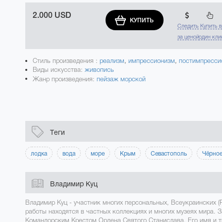
2.000 USD
КУПИТЬ
Следить
Купить 
за ценой
один кли
Стиль произведения :
реализм
,
импрессионизм
,
постимпресси
Виды искусства:
живопись
Жанр произведения:
пейзаж морской
Теги
лодка
вода
море
Крым
Севастополь
Чёрное
Владимир Куц
Владимир Куц - участник многих персональных, Всеукраинских (
работы находятся в частных коллекциях и многих музеях мира. 
Командорским Крестом Ордена Святого Станислава. Его имя и т