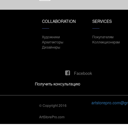
COLLABORATION
SERVICES
Художники
Покупателям
Архитекторы
Коллекционерам
Дизайнеры
Facebook
Получить консультацию
artstorepro.com@g
© Copyright 2016
ArtStorePro.com