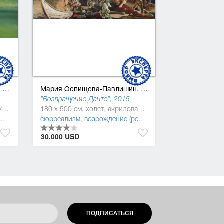
Мария Оспищева-Павлишин,
/
Константин Павл
10
1994
"Возвращение Данте", 2015
80 x 100 см, холст, масляная краска
180 x 500 см, холст, акриловая краска, масляная краска
м
сюрреализм
,
возрождение (ренессанс)
,
дополненная ре
30.000 USD
ПОДПИСАТЬСЯ