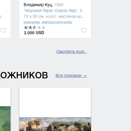
Владимир Куц,
1960
"Морской берег (Скала Лев)", 2001
80 x 90 см, холст, масляная краска
70 x 90 см, холст, масляная краска
реализм
,
импрессионизм
2.000 USD
Смотреть еще..
УДОЖНИКОВ
Все похожие →