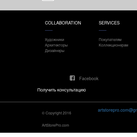
COLLABORATION
SERVICES
Художники
Покупателям
Архитекторы
Коллекционерам
Дизайнеры
Facebook
Получить консультацию
artstorepro.com@g
© Copyright 2016
ArtStorePro.com