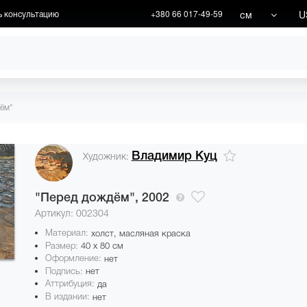
см
U
ь консультацию
+380 66 017-49-59
ХУДОЖНИКИ
АКЦИИ
ём"
Владимир Куц
Художник:
"Перед дождём",
2002
Артикул: 002304
Материал:
холст, масляная краска
Размер:
40 x 80 см
Оформление:
нет
Подпись:
нет
Аттрибуция:
да
В издании:
нет