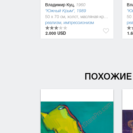
Владимир Куц,
Вл
1960
"Южный Крым", 1989
"Ю
50 x 70 см, холст, масляная краска
реализм
,
импрессионизм
ре
2.000 USD
1.
ПОХОЖИЕ 