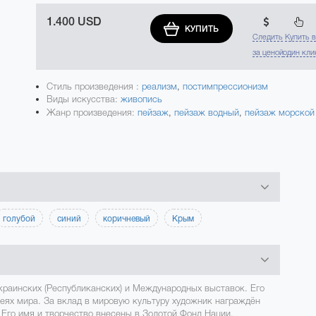
1.400 USD
КУПИТЬ
Следить
Купить 
за ценой
один кли
Стиль произведения :
реализм
,
постимпрессионизм
Виды искусства:
живопись
Жанр произведения:
пейзаж
,
пейзаж водный
,
пейзаж морской
голубой
синий
коричневый
Крым
краинских (Республиканских) и Международных выставок. Его
зеях мира. За вклад в мировую культуру художник награждён
Его имя и творчество внесены в Золотой Фонд Нации.