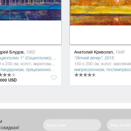
дрей Блудов,
Анатолий Криволап,
1962
1946
"Социополис 1" (Социополис), 2017
"Летний вечер", 2015
140 x 230 см, холст, акриловая краска
стмодернизм
,
прецизионизм (пресижинизм)
импрессионизм
,
поп-арт
,
постимпрессиони
.000 USD
м
 скидках!