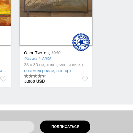
Олег Тистол,
1960
"Кавказ", 2006
150 x 200 см, холст, масляная краска
33 x 80 см, холст, масляная краска
зм
постмодернизм
,
поп-арт
5.000 USD
ПОДПИСАТЬСЯ