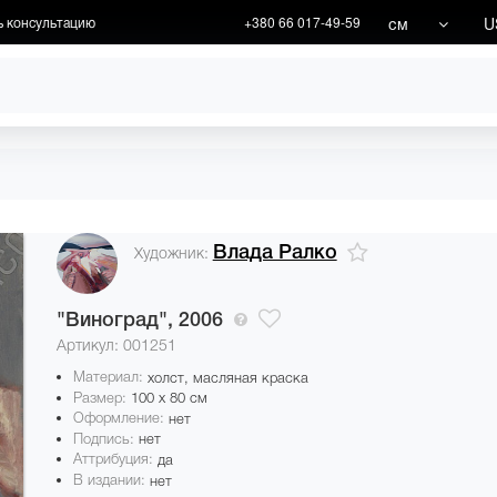
см
U
ь консультацию
+380 66 017-49-59
ХУДОЖНИКИ
АКЦИИ
Влада Ралко
Художник:
"Виноград",
2006
Артикул: 001251
Материал:
холст, масляная краска
Размер:
100 x 80 см
Оформление:
нет
Подпись:
нет
Аттрибуция:
да
В издании:
нет