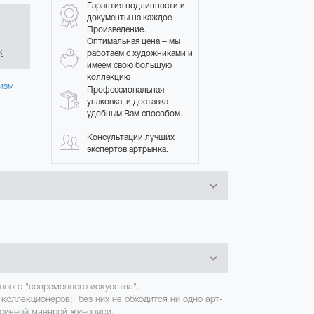
Гарантия подлинности и
документы на каждое
Произведение.
в
Оптимальная цена – мы
работаем с художниками и
к
имеем свою большую
коллекцию
изм
Профессиональная
упаковка, и доставка
удобным Вам способом.
Консультации лучших
экспертов артрынка.
нного "современного искусства".
 коллекционеров; без них не обходится ни одно арт-
ссивной манерой живописи.