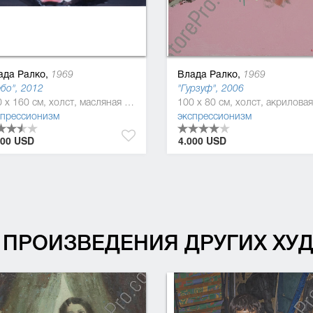
ада Ралко,
Влада Ралко,
1969
1969
бо", 2012
"Гурзуф", 2006
110 x 160 см, холст, масляная краска
спрессионизм
экспрессионизм
000 USD
4.000 USD
ПРОИЗВЕДЕНИЯ ДРУГИХ Х