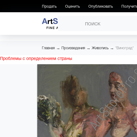
Продать
Оценить
Опубликовать
Получит
ПРОИЗВЕДЕНИЯ
→
→
→
Главная
Произведения
Живопись
"Виноград"
Проблемы с определением страны