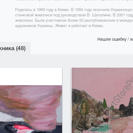
Родилась в 1969 году в Киеве. В 1994 году окончила Украинску
станковой живописи под руководством В. Шаталина. В 2001 год
живописи. Была участником более 50 республиканских и междун
художников Украины. Живет и работает в Киеве.
Нашли ошибку / х
ника (48)