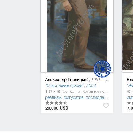
Александр Гнилицкий,
Вл
1961 - 2009
"Счастливые брюки", 2003
"Ж
132 x 90 см, холст, масляная краска
реализм
,
фигуратив
,
постмодернизм
,
транса
им
20.000 USD
7.