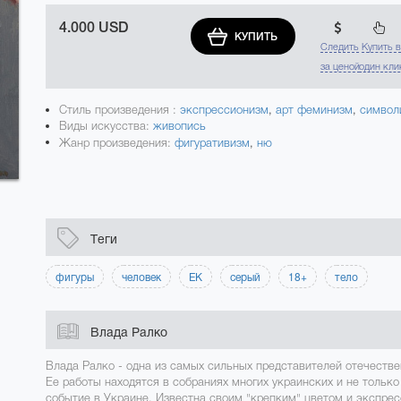
4.000 USD
КУПИТЬ
Следить
Купить 
за ценой
один кли
Стиль произведения :
экспрессионизм
,
арт феминизм
,
символ
Виды искусства:
живопись
Жанр произведения:
фигуративизм
,
ню
Теги
фигуры
человек
ЕК
серый
18+
тело
Влада Ралко
Влада Ралко - одна из самых сильных представителей отечестве
Ее работы находятся в собраниях многих украинских и не только
событие в Украине. Известна своим "крепким" цветом и экспре