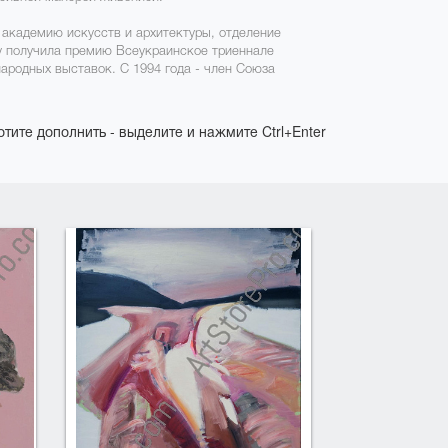
ю академию искусств и архитектуры, отделение
у получила премию Всеукраинское триеннале
ародных выставок. С 1994 года - член Союза
отите дополнить - выделите и нажмите Ctrl+Enter