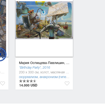
Мария Оспищева-Павлишин,
/
Константин Павл
1994
"Birthday Party", 2016
200 x 151 см, холст, масляная краска
200 x 300 см, холст, масляная краска
сюрреализм
,
анахронизм (гиперманьеризм)
,
поп-арт
,
по
14.000 USD