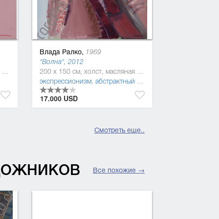
Влада Ралко,
1969
"Волна", 2012
100 x 80 см, холст, акриловая краска
200 x 150 см, холст, масляная краска
экспрессионизм
,
абстрактный экспрессионизм
17.000 USD
Смотреть еще..
УДОЖНИКОВ
Все похожие →