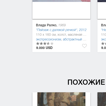
Влада Ралко,
Вл
1969
"Пейзаж с далекой речкой", 2012
"Не
110 x 160 см, холст, масляная краска
экспрессионизм
,
абстрактный экспрессионизм
эк
9.000 USD
9.
ПОХОЖИЕ 