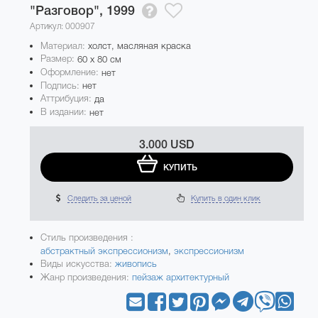
"Разговор",
1999
Артикул: 000907
Материал:
холст, масляная краска
Размер:
60 x 80 см
Оформление:
нет
Подпись:
нет
Аттрибуция:
да
В издании:
нет
3.000 USD
КУПИТЬ
Следить за ценой
Купить в один клик
Стиль произведения :
абстрактный экспрессионизм
,
экспрессионизм
Виды искусства:
живопись
Жанр произведения:
пейзаж архитектурный