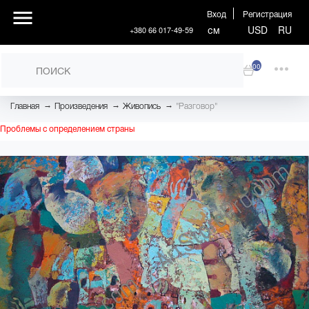
Вход
Регистрация
см
USD
RU
+380 66 017-49-59
00
→
→
→
Главная
Произведения
Живопись
"Разговор"
Проблемы с определением страны