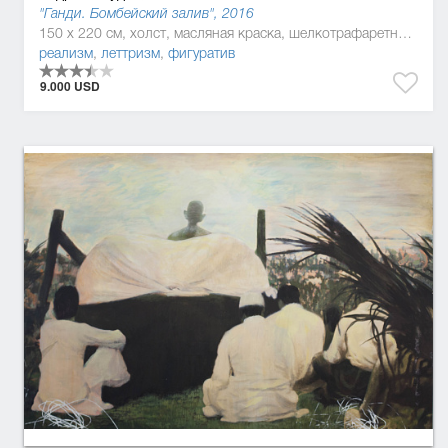
"Ганди. Бомбейский залив", 2016
150 x 220 см, холст, масляная краска, шелкотрафаретная краска
реализм
,
леттризм
,
фигуратив
9.000 USD