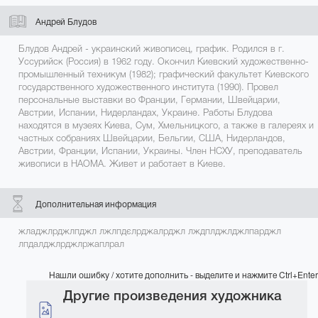
Андрей Блудов
Блудов Андрей - украинский живописец, график. Родился в г.
Уссурийск (Россия) в 1962 году. Окончил Киевский художественно-
промышленный техникум (1982); графический факультет Киевского
государственного художественного института (1990). Провел
персональные выставки во Франции, Германии, Швейцарии,
Австрии, Испании, Нидерландах, Украине. Работы Блудова
находятся в музеях Киева, Сум, Хмельницкого, а также в галереях и
частных собраниях Швейцарии, Бельгии, США, Нидерландов,
Австрии, Франции, Испании, Украины. Член НСХУ, преподаватель
живописи в НАОМА. Живет и работает в Киеве.
Дополнительная информация
жладжлрджлпджл лжлпдєлрджалрджл лждплджлджлпарджл
лпдалджлрджлржаплрал
Нашли ошибку / хотите дополнить - выделите и нажмите Ctrl+Enter
Другие произведения художника