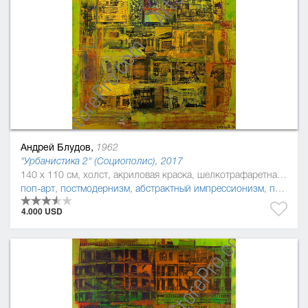
Андрей Блудов,
1962
"Урбанистика 2" (Социополис), 2017
140 x 110 см, холст, акриловая краска, шелкотрафаретная краска
поп-арт
,
постмодернизм
,
абстрактный импрессионизм
,
прецизионизм (пресижинизм)
4.000 USD