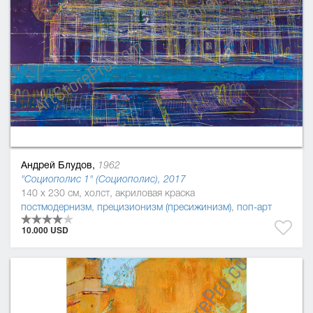
Андрей Блудов,
1962
"Социополис 1" (Социополис), 2017
140 x 230 см, холст, акриловая краска
постмодернизм
,
прецизионизм (пресижинизм)
,
поп-арт
10.000 USD