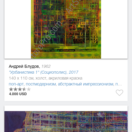
Андрей Блудов,
1962
"Урбанистика 1" (Социополис), 2017
140 x 110 см, холст, акриловая краска
поп-арт
,
постмодернизм
,
абстрактный импрессионизм
,
прецизионизм (пресижинизм)
4.000 USD