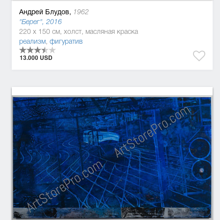
Андрей Блудов,
1962
"Берег", 2016
220 x 150 см, холст, масляная краска
реализм
,
фигуратив
13.000 USD