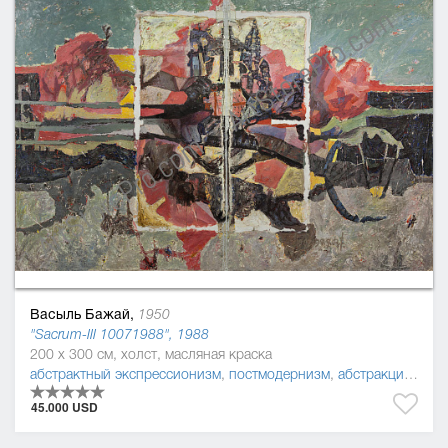
Васыль Бажай,
1950
"Sacrum-ІІІ 10071988", 1988
200 x 300 см, холст, масляная краска
абстрактный экспрессионизм
,
постмодернизм
,
абстракционизм
45.000 USD