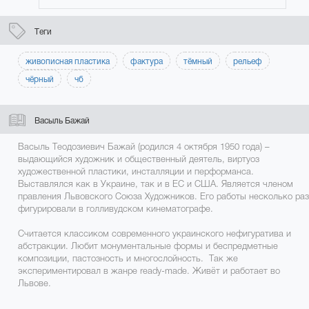
Теги
живописная пластика
фактура
тёмный
рельеф
чёрный
чб
Васыль Бажай
Васыль Теодозиевич Бажай (родился 4 октября 1950 года) –
выдающийся художник и общественный деятель, виртуоз
художественной пластики, инсталляции и перформанса.
Выставлялся как в Украине, так и в ЕС и США. Является членом
правления Львовского Союза Художников. Его работы несколько раз
фигурировали в голливудском кинематографе.
Считается классиком современного украинского нефигуратива и
абстракции. Любит монументальные формы и беспредметные
композиции, пастозность и многослойность. Так же
экспериментировал в жанре ready-made. Живёт и работает во
Львове.