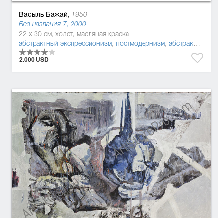
Васыль Бажай,
1950
Без названия 7, 2000
22 x 30 см, холст, масляная краска
абстрактный экспрессионизм
,
постмодернизм
,
абстракционизм
2.000 USD