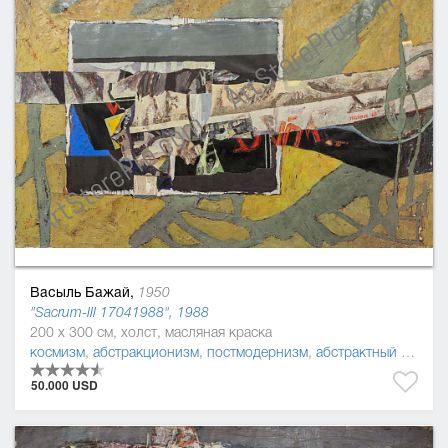
Васыль Бажай,
1950
"Sacrum-ІІІ 17041988", 1988
200 x 300 см, холст, масляная краска
космизм
,
абстракционизм
,
постмодернизм
,
абстрактный экспрессионизм
50.000 USD