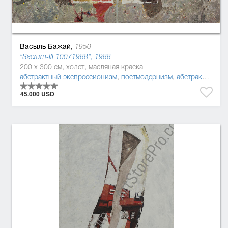
Васыль Бажай,
1950
"Sacrum-ІІІ 10071988", 1988
200 x 300 см, холст, масляная краска
абстрактный экспрессионизм
,
постмодернизм
,
абстракционизм
45.000 USD