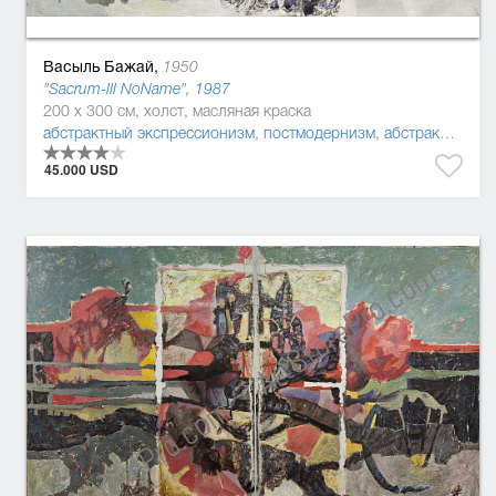
Васыль Бажай,
1950
"Sacrum-ІІІ NoName", 1987
200 x 300 см, холст, масляная краска
абстрактный экспрессионизм
,
постмодернизм
,
абстракционизм
45.000 USD