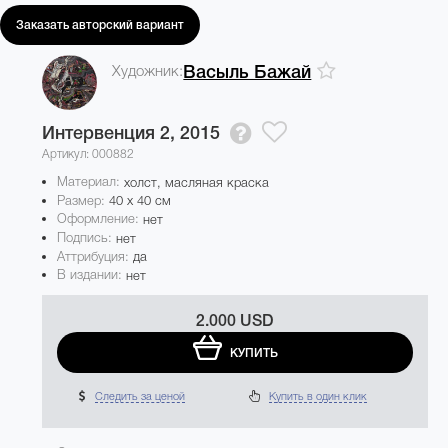
Заказать авторский вариант
Художник:
Васыль Бажай
Интервенция 2,
2015
Артикул: 000882
Материал:
холст, масляная краска
Размер:
40 x 40 см
Оформление:
нет
Подпись:
нет
Аттрибуция:
да
В издании:
нет
2.000 USD
КУПИТЬ
Следить за ценой
Купить в один клик