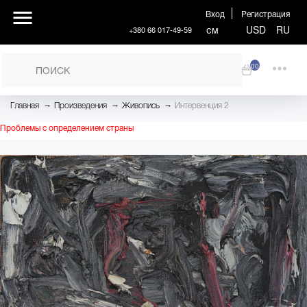
Вход
Регистрация
см
USD
RU
+380 66 017-49-59
00
→
→
→
Главная
Произведения
Живопись
Интервенция 2
Проблемы с определением страны