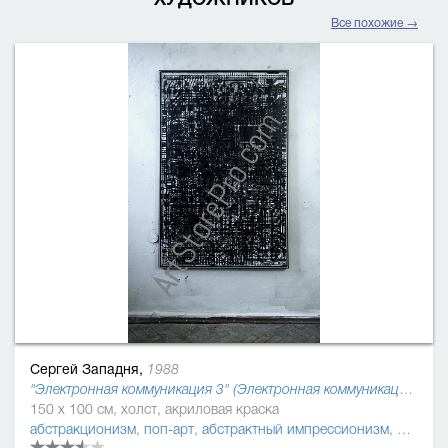
Все похожие →
Сергей Западня,
1988
"Электронная коммуникация 3" (Электронная коммуникация), 2016
150 x 100 см, холст, акриловая краска
абстракционизм
,
поп-арт
,
абстрактный импрессионизм
,
монохр