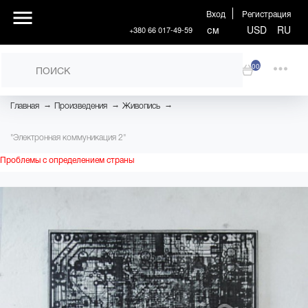
Вход
Регистрация
см
USD
RU
+380 66 017-49-59
00
→
→
→
Главная
Произведения
Живопись
"Электронная коммуникация 2"
Проблемы с определением страны