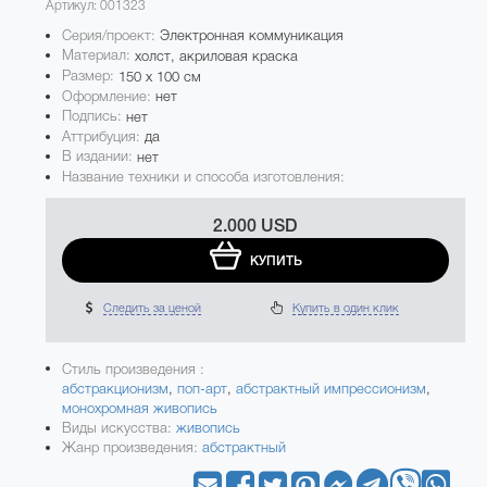
Артикул: 001323
Серия/проект:
Электронная коммуникация
Материал:
холст, акриловая краска
Размер:
150 x 100 см
Оформление:
нет
Подпись:
нет
Аттрибуция:
да
В издании:
нет
Название техники и способа изготовления:
2.000 USD
КУПИТЬ
Следить за ценой
Купить в один клик
Стиль произведения :
абстракционизм
,
поп-арт
,
абстрактный импрессионизм
,
монохромная живопись
Виды искусства:
живопись
Жанр произведения:
абстрактный