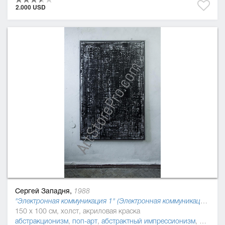
2.000 USD
Сергей Западня,
1988
"Электронная коммуникация 1" (Электронная коммуникация), 2015
150 x 100 см, холст, акриловая краска
абстракционизм
,
поп-арт
,
абстрактный импрессионизм
,
монохр