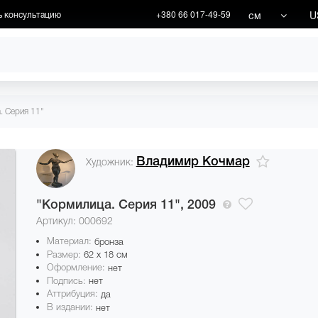
см
U
ь консультацию
+380 66 017-49-59
ХУДОЖНИКИ
АКЦИИ
. Серия 11"
Владимир Кочмар
Художник:
"Кормилица. Серия 11",
2009
Артикул: 000692
Материал:
бронза
Размер:
62 x 18 см
Оформление:
нет
Подпись:
нет
Аттрибуция:
да
В издании:
нет