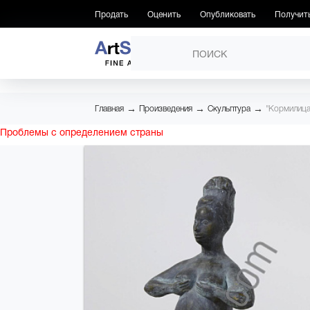
Продать
Оценить
Опубликовать
Получит
ПРОИЗВЕДЕНИЯ
→
→
→
Главная
Произведения
Скульптура
"Кормилица
Проблемы с определением страны