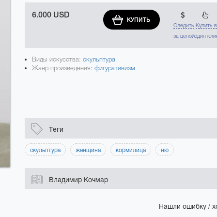
6.000 USD
КУПИТЬ
Следить
Купить 
за ценой
один кли
Виды искусства:
скульптура
Жанр произведения:
фигуративизм
Теги
скульптура
женщина
кормилица
ню
Владимир Кочмар
Нашли ошибку / х