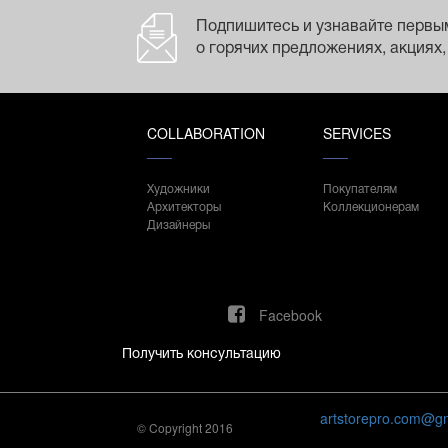
Подпишитесь и узнавайте первы
о горячих предложениях, акциях,
COLLABORATION
SERVICES
Художники
Покупателям
Архитекторы
Коллекционерам
Дизайнеры
Facebook
Получить консультацию
artstorepro.com@g
© Copyright 2016