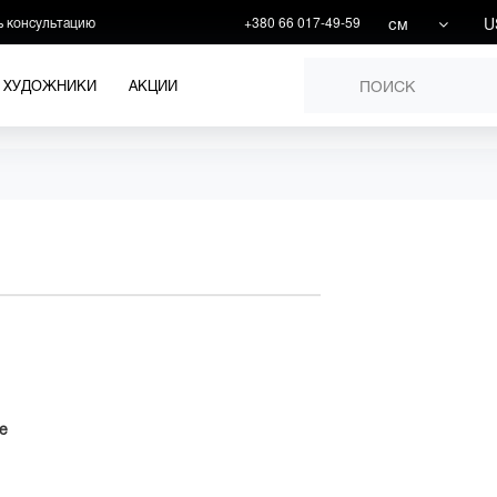
см
U
ь консультацию
+380 66 017-49-59
ХУДОЖНИКИ
АКЦИИ
е