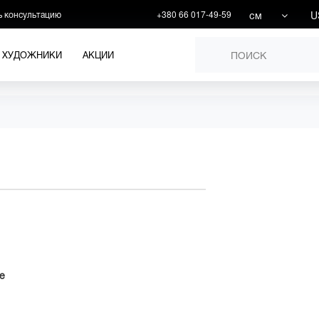
см
U
ь консультацию
+380 66 017-49-59
ХУДОЖНИКИ
АКЦИИ
е