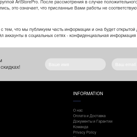
руппой ArtStorePro. После рассмотрения в случае положительног
ались, это означает, что присланные Вами работы не соответств
с тем, что мы публикуем часть информации и она будет открытой 
л аккаунты в социальных сетях - конфиденциальная информация 
м
 скидках!
INFORMATION
О нас
Оплата и Доставка
Документы и Гарантии
Команда
Privacy Policy