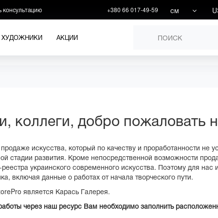
см
U
ь консультацию
+380 66 017-49-59
ХУДОЖНИКИ
АКЦИИ
 коллеги, добро пожаловать на
по продаже искусства, который по качеству и проработанности не
ьной стадии развития. Кроме непосредственной возможности прод
-реестра украинского современного искусства. Поэтому для нас
а, включая данные о работах от начала творческого пути.
torePro является Карась Галерея.
и работы через наш ресурс Вам необходимо заполнить расположен