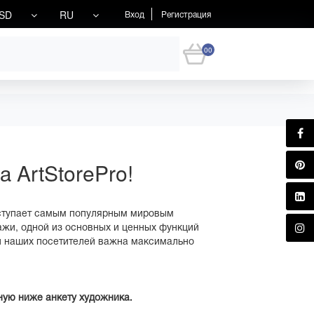
SD
RU
Вход
Регистрация
00
 ArtStorePro!
 уступает самым популярным мировым
ажи, одной из основных и ценных функций
 и наших посетителей важна максимально
ную ниже анкету художника.