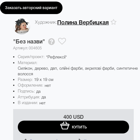
Заказать авторский вариант
Художник:
Полина Вербицкая
"Без назви"
Артикул: 004605
Серия/проект:
"Рефлексії"
Материал:
Силікон, дерево, двп, олійні фарби, акрилові фарби, синтетичне
волосся
Размер:
19 x 19 см
Оформление:
нет
Подпись:
да
Аттрибуция:
да
В издании:
нет
400 USD
КУПИТЬ