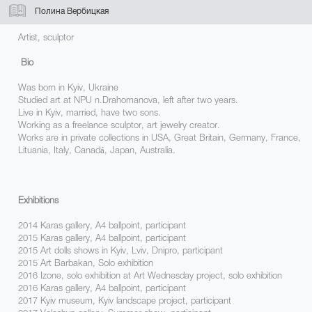
Полина Вербицкая
Artist, sculptor
Bio
Was born in Kyiv, Ukraine
Studied
art at NPU n.Drahomanova, left after two years.
Live in Kyiv, married, have two sons.
Working as a freelance sculptor, art jewelry creator.
Works are in private collections in USA, Great Britain, Germany, France,
Lituania, Italy, Canadá, Japan, Australia.
Exhibitions
2014 Karas gallery, А4 ballpoint, participant
2015 Karas gallery, А4 ballpoint, participant
2015 Art dolls shows in Kyiv, Lviv, Dnipro, participant
2015 Art Barbakan, Solo exhibition
2016 Izone, solo exhibition at Art Wednesday project, solo exhibition
2016 Karas gallery, А4 ballpoint, participant
2017 Kyiv museum, Kyiv landscape project, participant