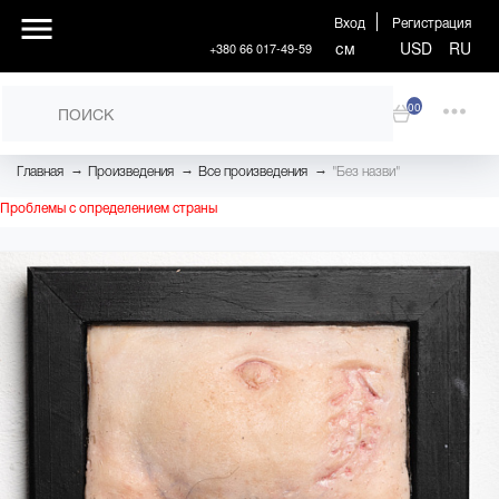
Вход
Регистрация
см
USD
RU
+380 66 017-49-59
00
→
→
→
Главная
Произведения
Все произведения
"Без назви"
Проблемы с определением страны