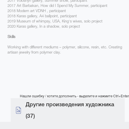
2017 Voloshyn gallery, Summer show, participant
2017 Art Barbakan, How did I Spend My Summer, participant
2018 Modern art VDNH , participant
2018 Karas gallery, A4 ballpoint, participant
2019 Museum of whimpsy, USA, King's wives, solo project
2020 Karas gallery, In a shadow, solo project
Skills
Working with different mediums – polymer, silicone, resin, etc. Creating
artisan jewelry from polymer clay.
Нашли ошибку / хотите дополнить - выделите и нажмите Ctrl+Enter
Другие произведения художника
(37)