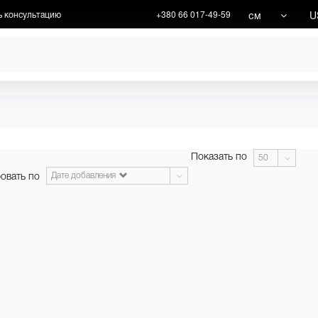
см
U
ь консультацию
+380 66 017-49-59
ХУДОЖНИКИ
АКЦИИ
Показать по
50
овать по
Дате добавления