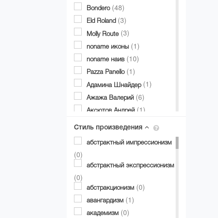
(48)
Bondero
(3)
Eld Roland
(3)
Molly Route
(1)
noname иконы
(10)
noname наив
(1)
Pazza Panello
(1)
Адамина Шнайдер
(6)
Ажажа Валерий
(1)
Аксютов Андрей
(1)
Александр Аксинин
Стиль произведения
(1)
Александр Долгий
абстрактный импрессионизм
(3)
Александр Дубовик
(0)
(19)
Александр Матвиенко
абстрактный экспрессионизм
(2)
Александр Мирошниченко
(0)
(12)
(0)
Александра Авербах
абстракционизм
(1)
(1)
Александра Билобран
авангардизм
(1)
(0)
Алесандр Миловзоров
академизм