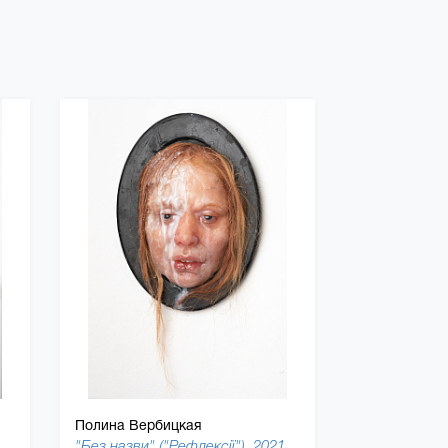
Полина Вербицкая
"Без назви" ("Рефлексії"), 2021