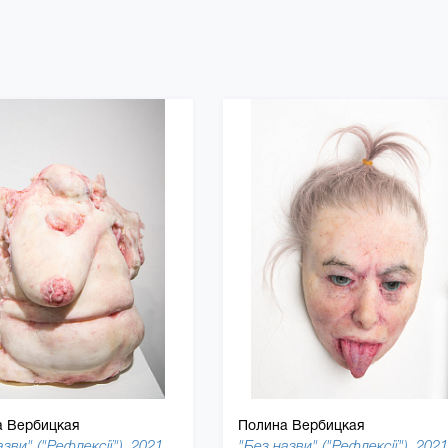
а Вербицкая
Полина Вербицкая
азви" ("Рефлексії"), 2021
"Без назви" ("Рефлексії"), 2021