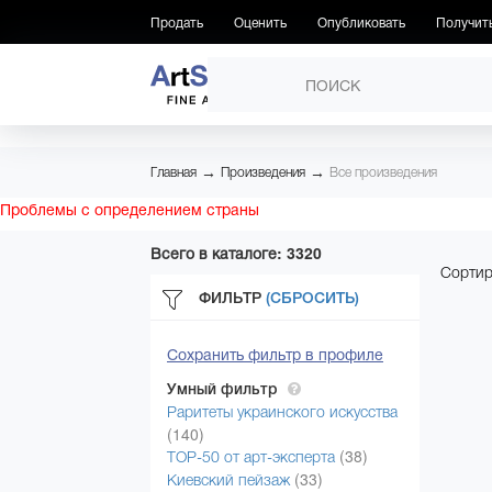
Продать
Оценить
Опубликовать
Получит
ПРОИЗВЕДЕНИЯ
→
→
Главная
Произведения
Все произведения
Проблемы с определением страны
Всего в каталоге: 3320
Сортир
ФИЛЬТР
(СБРОСИТЬ)
Сохранить фильтр в профиле
Умный фильтр
Раритеты украинского искусства
(140)
(38)
ТОР-50 от арт-эксперта
(33)
Киевский пейзаж