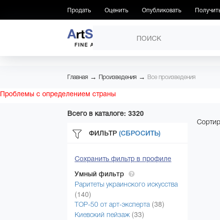
Продать
Оценить
Опубликовать
Получит
ПРОИЗВЕДЕНИЯ
→
→
Главная
Произведения
Все произведения
Проблемы с определением страны
Всего в каталоге: 3320
Сортир
ФИЛЬТР
(СБРОСИТЬ)
Сохранить фильтр в профиле
Умный фильтр
Раритеты украинского искусства
(140)
(38)
ТОР-50 от арт-эксперта
(33)
Киевский пейзаж