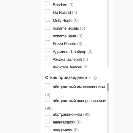
(0)
Bondero
(0)
Eld Roland
(0)
Molly Route
(0)
noname иконы
(0)
noname наив
(0)
Pazza Panello
(0)
Адамина Шнайдер
(0)
Ажажа Валерий
(0)
Аксютов Андрей
(0)
Александр Аксинин
Стиль произведения
(0)
Александр Долгий
абстрактный импрессионизм
(0)
Александр Дубовик
(5)
(2)
Александр Матвиенко
абстрактный экспрессионизм
(0)
Александр Мирошниченко
(90)
(0)
(99)
Александра Авербах
абстракционизм
(0)
(0)
Александра Билобран
авангардизм
(0)
(0)
Алесандр Миловзоров
академизм