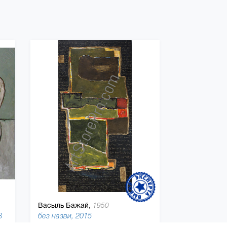
Васыль Бажай,
1950
8
без назви, 2015
 150 см, холст, масляная краска
150 x 70 см, холст, масляная краска