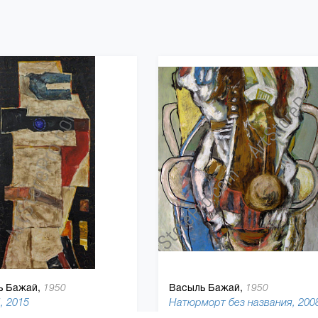
ь Бажай,
Васыль Бажай,
1950
1950
, 2015
Натюрморт без названия, 200
150 x 70 см, холст, масляная краска
150 x