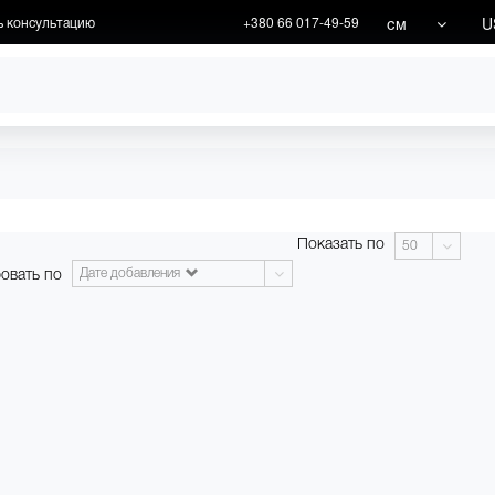
см
U
ь консультацию
+380 66 017-49-59
ХУДОЖНИКИ
АКЦИИ
Показать по
50
овать по
Дате добавления