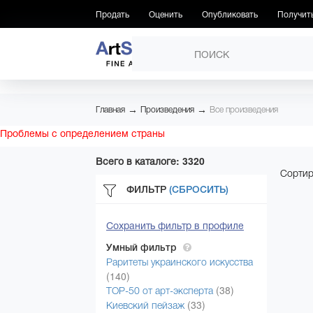
Продать
Оценить
Опубликовать
Получит
ПРОИЗВЕДЕНИЯ
→
→
Главная
Произведения
Все произведения
Проблемы с определением страны
Всего в каталоге: 3320
Сортир
ФИЛЬТР
(СБРОСИТЬ)
Сохранить фильтр в профиле
Умный фильтр
Раритеты украинского искусства
(140)
(38)
ТОР-50 от арт-эксперта
(33)
Киевский пейзаж