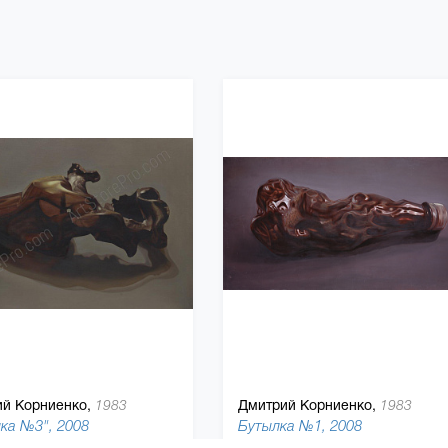
й Корниенко,
Дмитрий Корниенко,
1983
1983
ка №3", 2008
Бутылка №1, 2008
холст, холст, масляная краска, масляная краска
101 x