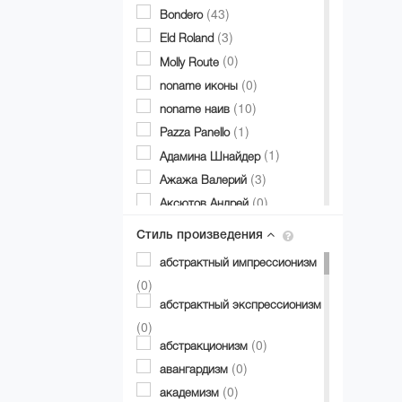
(43)
Bondero
(3)
Eld Roland
(0)
Molly Route
(0)
noname иконы
(10)
noname наив
(1)
Pazza Panello
(1)
Адамина Шнайдер
(3)
Ажажа Валерий
(0)
Аксютов Андрей
(0)
Александр Аксинин
Стиль произведения
(1)
Александр Долгий
абстрактный импрессионизм
(1)
Александр Дубовик
(0)
(19)
Александр Матвиенко
абстрактный экспрессионизм
(0)
Александр Мирошниченко
(0)
(0)
(0)
Александра Авербах
абстракционизм
(1)
(0)
Александра Билобран
авангардизм
(1)
(0)
Алесандр Миловзоров
академизм