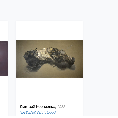
Дмитрий Корниенко,
1983
"Бутылка №9", 2008
 180 см, холст, масляная краска
101 x 180 см, холст, масляная краска