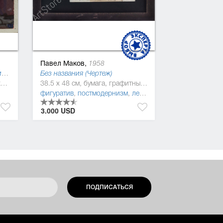
Павел Маков,
1958
Произведение №21 ("Социалистическая культура"), 2013
Без названия (Чертеж)
15 x 15 см, бумага, гуашевая краска
38.5 x 48 см, бумага, графитный карандаш, краска
фигуратив
,
постмодернизм
,
леттризм
3.000 USD
ПОДПИСАТЬСЯ