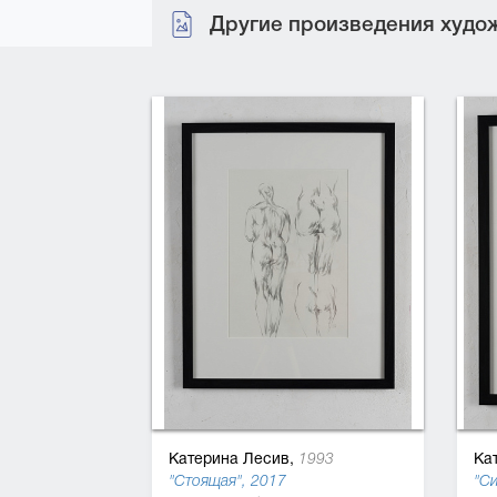
Другие произведения худож
Катерина Лесив,
Ка
1993
"Стоящая", 2017
"Си