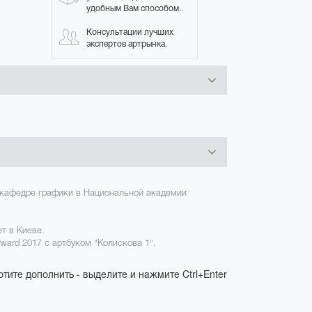
удобным Вам способом.
Консультации лучших
экспертов артрынка.
а кафедре графики в Национальной академии
т в Киеве.
ard 2017 с артбуком "Колискова 1".
отите дополнить - выделите и нажмите Ctrl+Enter