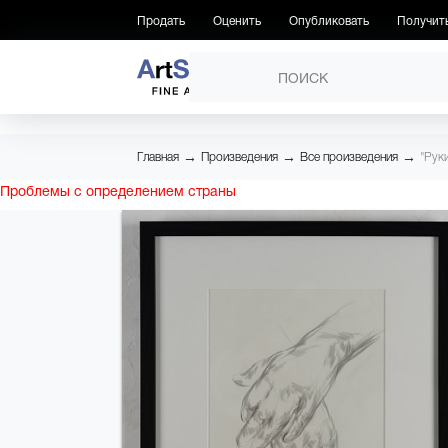
Продать
Оценить
Опубликовать
Получит
ПРОИЗВЕДЕНИЯ
→
→
→
Главная
Произведения
Все произведения
"Рук
Проблемы с определением страны