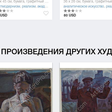
56 x 45 см, бумага, графитный карандаш
рнизм
стмодернизм
,
реализм
,
академизм
,
фигуратив
аналитическое искусство
,
реали
 USD
80 USD
ПРОИЗВЕДЕНИЯ ДРУГИХ Х