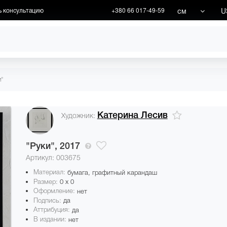
см
U
ь консультацию
+380 66 017-49-59
ХУДОЖНИКИ
АКЦИИ
и"
Катерина Лесив
Художник:
"Руки",
2017
Артикул: 003675
Материал:
бумага, графитный карандаш
Размер:
0 x 0
Оформление:
нет
Подпись:
да
Аттрибуция:
да
В издании:
нет