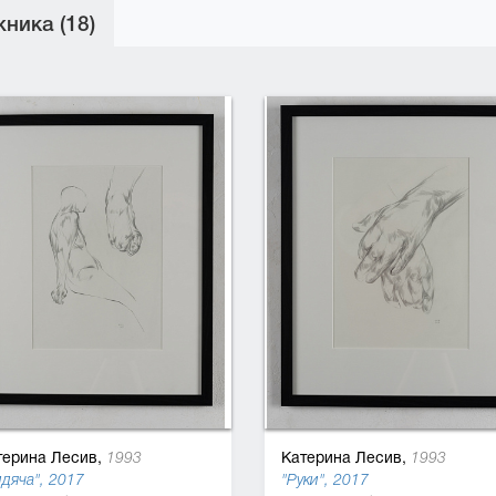
ника (18)
терина Лесив,
Катерина Лесив,
1993
1993
дяча", 2017
"Руки", 2017