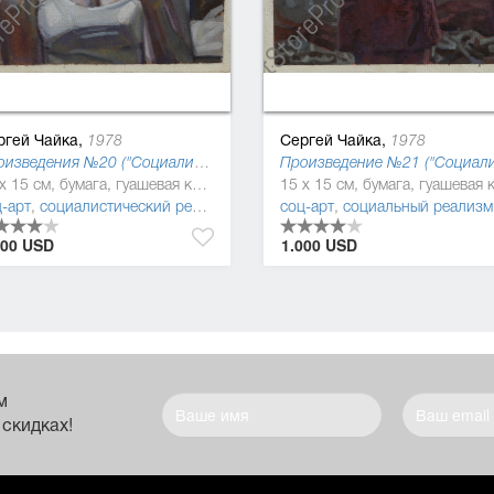
ргей Чайка,
Сергей Чайка,
1978
1978
Произведения №20 ("Социалистическая культура"), 2014
15 x 15 см, бумага, гуашевая краска
-арт
аивное искусство (наив)
,
социалистический реализм (соцреализм)
соц-арт
,
социальный реализм
000 USD
1.000 USD
м
 скидках!