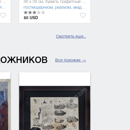
36 x 26 см, бумага, графитный карандаш
36 x 26 см, бумага, графитный карандаш
зм
,
постмодернизм
постмодернизм
,
реализм
,
академизм
80 USD
Смотреть еще..
УДОЖНИКОВ
Все похожие →