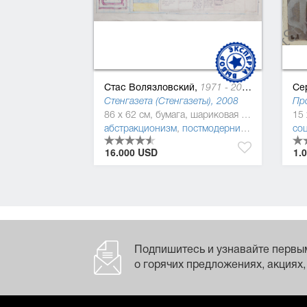
Стас Волязловский,
Се
1971 - 2018
Стенгазета (Стенгазеты), 2008
86 x 62 см, бумага, шариковая ручка
абстракционизм
,
постмодернизм
,
ар брют
,
соц
н
16.000 USD
1.
Подпишитесь и узнавайте первы
о горячих предложениях, акциях,