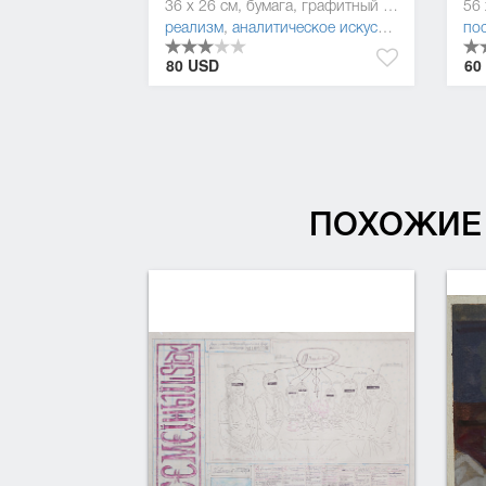
36 x 26 см, бумага, графитный карандаш
реализм
,
аналитическое искусство
,
постмоде
по
80 USD
60
ПОХОЖИЕ 