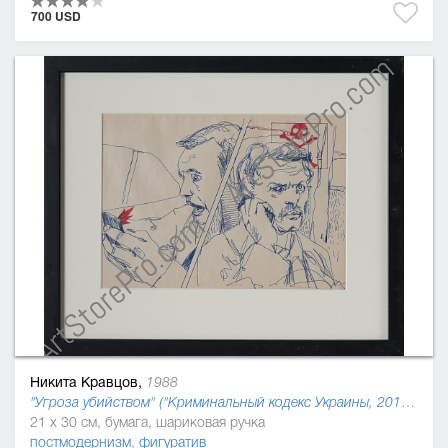
700 USD
Никита Кравцов,
1988
"Угроза убийством" ("Криминальный кодекс Украины, 2016"), 2015
21 x 30 см, бумага, шариковая ручка
постмодернизм
,
фигуратив