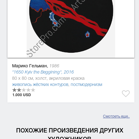
Марико Гельман,
1986
"1650 Kyiv the Beggining", 2016
80 x 80 см, холст, акриловая краска
живопись жёстких контуров
,
постмодернизм
1.000 USD
Смотреть еще..
ПОХОЖИЕ ПРОИЗВЕДЕНИЯ ДРУГИХ