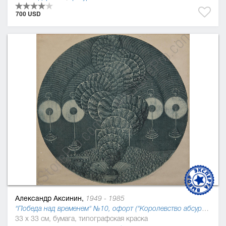
700 USD
Александр Аксинин,
1949 - 1985
"Победа над временем" №10, офорт ("Королевство абсурдов Джонатана Свифта"), 1978
33 x 33 см, бумага, типографская краска