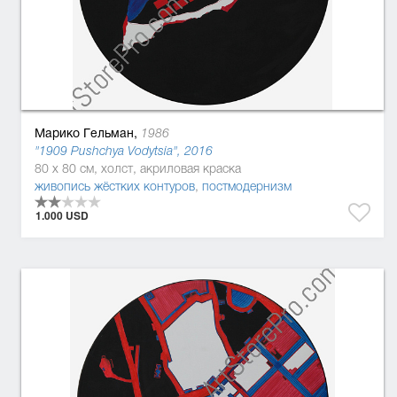
Марико Гельман,
1986
"1909 Pushchya Vodytsia", 2016
80 x 80 см, холст, акриловая краска
живопись жёстких контуров
,
постмодернизм
1.000 USD