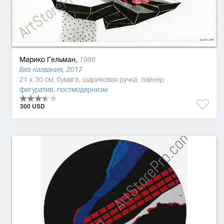
Марико Гельман,
1986
Без названия, 2017
21 x 30 см, бумага, шариковая ручка, лайнер
фигуратив
,
постмодернизм
300 USD