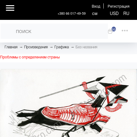
Вход
Регистрация
см
USD
RU
+380 66 017-49-59
00
→
→
→
Главная
Произведения
Графика
Без названия
Проблемы с определением страны