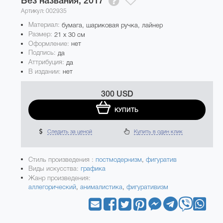
Без названия,
2017
Артикул: 002935
Материал:
бумага, шариковая ручка, лайнер
Размер:
21 x 30 см
Оформление:
нет
Подпись:
да
Аттрибуция:
да
В издании:
нет
300 USD
КУПИТЬ
Следить за ценой
Купить в один клик
Стиль произведения :
постмодернизм
,
фигуратив
Виды искусства:
графика
Жанр произведения:
аллегорический
,
анималистика
,
фигуративизм