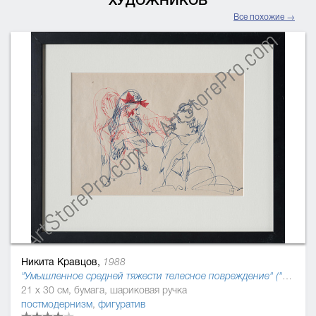
ХУДОЖНИКОВ
Все похожие →
Никита Кравцов,
1988
"Умышленное средней тяжести телесное повреждение" ("Криминальный кодекс Украины 2016"), 2015
21 x 30 см, бумага, шариковая ручка
постмодернизм
,
фигуратив