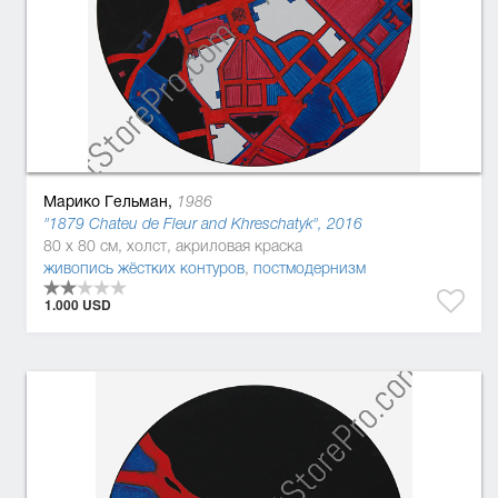
Марико Гельман,
1986
"1879 Chateu de Fleur and Khreschatyk", 2016
80 x 80 см, холст, акриловая краска
живопись жёстких контуров
,
постмодернизм
1.000 USD