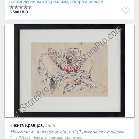
постмодернизм
,
сюрреализм
,
абстракционизм
3.500 USD
Никита Кравцов,
1988
"Незаконное проведение аборта" ("Криминальный кодекс Украины, 2016"), 2015
21 x 30 см, бумага, шариковая ручка