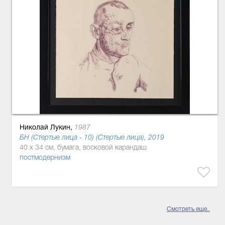
Николай Лукин,
1987
БН (Стертые лица - 10) (Стертые лица), 2019
40 x 34 см, бумага, восковой карандаш
постмодернизм
Смотреть еще..