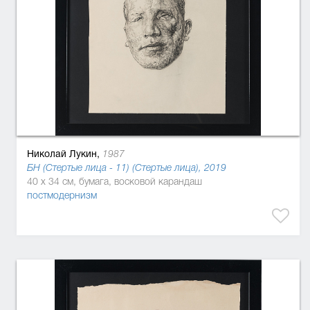
Николай Лукин,
1987
БН (Стертые лица - 11) (Стертые лица), 2019
40 x 34 см, бумага, восковой карандаш
постмодернизм