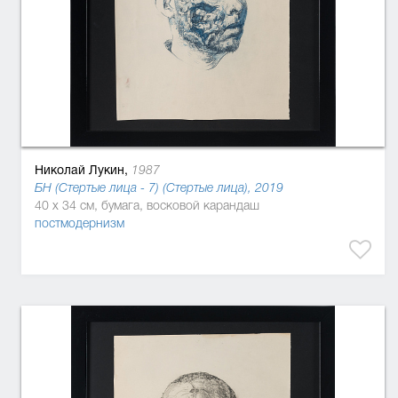
Николай Лукин,
1987
БН (Стертые лица - 7) (Стертые лица), 2019
40 x 34 см, бумага, восковой карандаш
постмодернизм