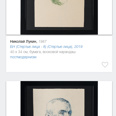
Николай Лукин,
1987
БН (Стертые лица - 8) (Стертые лица), 2019
40 x 34 см, бумага, восковой карандаш
постмодернизм