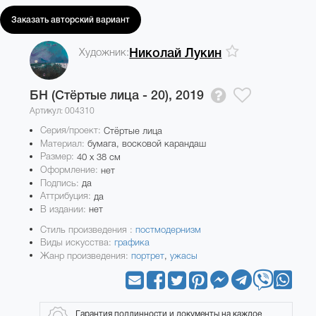
Заказать авторский вариант
Художник:
Николай Лукин
БН (Стёртые лица - 20),
2019
Артикул: 004310
Серия/проект:
Стёртые лица
Материал:
бумага, восковой карандаш
Размер:
40 x 38 см
Оформление:
нет
Подпись:
да
Аттрибуция:
да
В издании:
нет
Стиль произведения :
постмодернизм
Виды искусства:
графика
Жанр произведения:
портрет
,
ужасы
Гарантия подлинности и документы на каждое