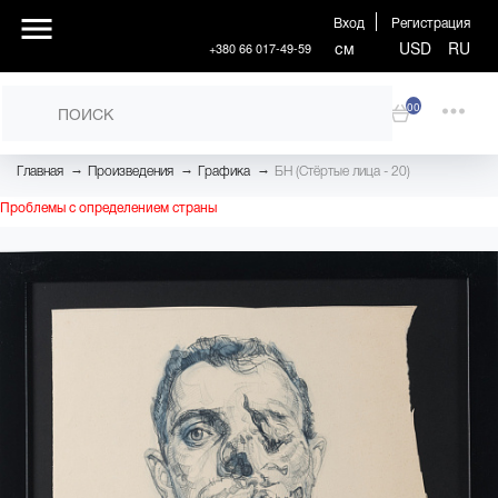
Вход
Регистрация
см
USD
RU
+380 66 017-49-59
00
→
→
→
Главная
Произведения
Графика
БН (Стёртые лица - 20)
Проблемы с определением страны