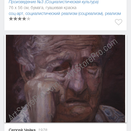
Произведение №3 (Социалистическая культура)
76 x 56 см, бумага, гуашевая краска
соц-арт
,
социалистический реализм (соцреализм)
,
реализм
Сергей Чайка,
1978