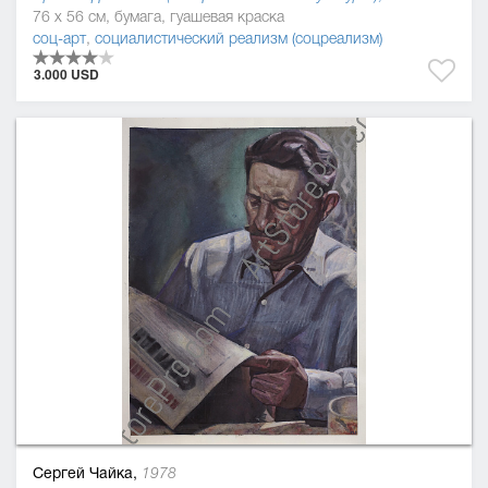
76 x 56 см, бумага, гуашевая краска
соц-арт
,
социалистический реализм (соцреализм)
3.000 USD
Сергей Чайка,
1978