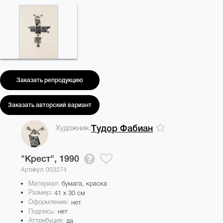
Заказать репродукцию
Заказать авторский вариант
Художник:
Тудор Фабиан
"Крест",
1990
Артикул: 003274
Материал:
бумага, краска
Размер:
41 x 30 см
Оформление:
нет
Подпись:
нет
Аттрибуция:
да