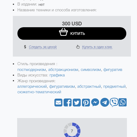
В издании:
нет
Название техники и способа изготовления:
300 USD
КУПИТЬ
Следить за ценой
Купить в один клик
Стиль произведения :
постмодернизм
,
абстракционизм
,
символизм
,
фигуратив
Виды искусства:
графика
Жанр произведения:
аллегорический
,
фигуративизм
,
абстрактный
,
предметный
,
сюжетно-тематический
7