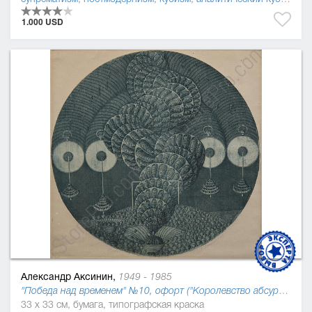
1.000 USD
Александр Аксинин,
1949 - 1985
"Победа над временем" №10, офорт ("Королевство абсурдов Джонатана Свифта"), 1978
33 x 33 см, бумага, типографская краска