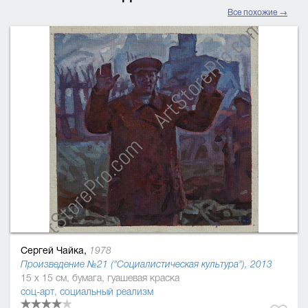
Все похожие →
Сергей Чайка,
1978
Произведение №21 ("Социалистическая культура"), 2013
15 x 15 см, бумага, гуашевая краска
соц-арт
,
социальный реализм