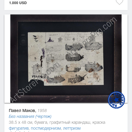
1.000 USD
Павел Маков,
1958
Без названия (Чертеж)
38.5 x 48 см, бумага, графитный карандаш, краска
фигуратив
,
постмодернизм
,
леттризм