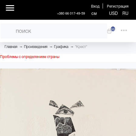
Вход
Регистрация
см
USD
RU
+380 66 017-49-59
00
→
→
→
Главная
Произведения
Графика
"Крест"
Проблемы с определением страны