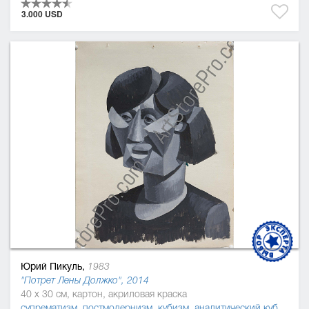
3.000 USD
Юрий Пикуль,
1983
"Потрет Лены Должко", 2014
40 x 30 см, картон, акриловая краска
супрематизм
,
постмодернизм
,
кубизм
,
аналитический кубизм