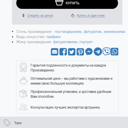
КУПИТЬ
Следить за ценой
Купить в один клик
Стиль произведения :
постмодернизм
,
фигуратив
,
минимализм
Виды искусства:
графика
Жанр произведения:
фигуративизм
,
портрет
Гарантия подлинности и документы на каждое
Произведение.
Оптимальная цена – мы работаем с художниками и
имеем свою большую коллекцию
Профессиональная упаковка, и доставка удобным
Вам способом.
Консультации лучших экспертов артрынка.
Теги