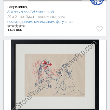
Гавриленко,
-
Без названия (Обнаженная 2)
29 x 21 см, бумага, шариковая ручка
постмодернизм
,
минимализм
,
фигуратив
1.500 USD