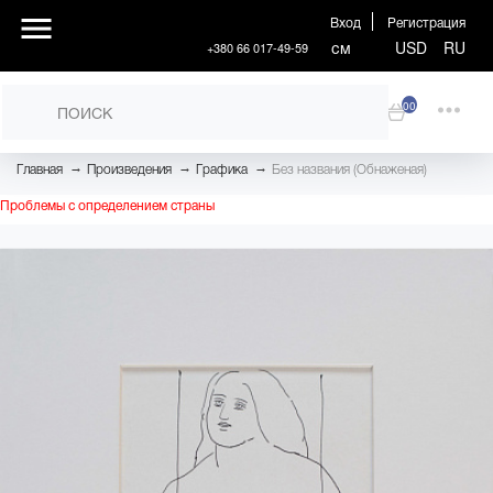
Вход
Регистрация
см
USD
RU
+380 66 017-49-59
00
→
→
→
Главная
Произведения
Графика
Без названия (Обнаженая)
Проблемы с определением страны