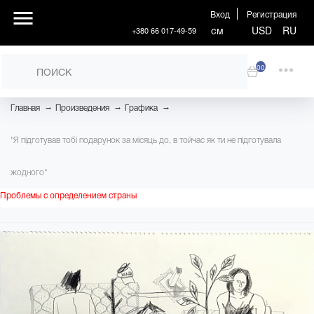
Вход
Регистрация
см
USD
RU
+380 66 017-49-59
00
→
→
→
Главная
Произведения
Графика
"Я підготував тобі подарунок за місяць до, в тойчас як ти не підготувала
жодного"
Проблемы с определением страны