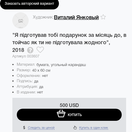
Заказать авторский вариант
Художник:
Виталий Янковый
"Я підготував тобі подарунок за місяць до, в
тойчас як ти не підготувала жодного",
2018
Артикул: 003607
Материал:
бумага, угольный карандаш
Размер:
40 x 60 см
Оформление:
нет
Подпись:
да
Аттрибуция:
да
В издании:
нет
500 USD
КУПИТЬ
Следить за ценой
Купить в один клик