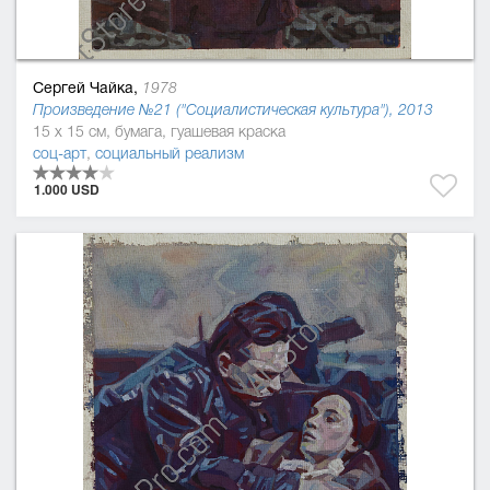
Сергей Чайка,
1978
Произведение №21 ("Социалистическая культура"), 2013
15 x 15 см, бумага, гуашевая краска
соц-арт
,
социальный реализм
1.000 USD