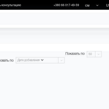
см
U
ь консультацию
+380 66 017-49-59
ХУДОЖНИКИ
АКЦИИ
Показать по
50
овать по
Дате добавления