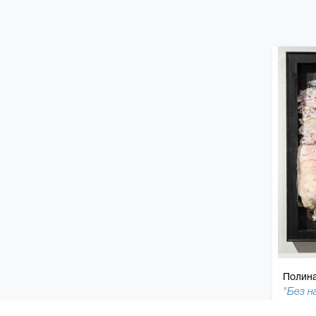
Полин
"Без н