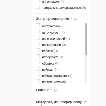
(65)
(0)
постмодернизм
аппликация
(1)
(0)
символизм
театрально-декорационное
(6)
трансавангард
(3)
Жанр произведения
фигуратив
(1)
(0)
фэнтези
абстрактный
(1)
(0)
экспрессионизм
автопортрет
(1)
аллегорический
(0)
иллюстрация
(0)
коллаж
(0)
натюрморт
(0)
обманка
(0)
пейзаж
(0)
пейзаж фрагмент
(0)
пейзаж морской
(0)
портрет
Рейтинг
(0)
портрет детский
(0)
предметный
Материал, на котором создана