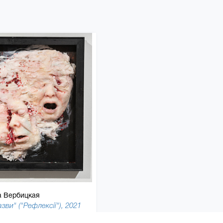
а Вербицкая
азви" ("Рефлексії"), 2021
45 x 35 см, Дерево, двп, силікон, монтажна піна, олійні фарби, акрилові фарби, бісер, пайєтки