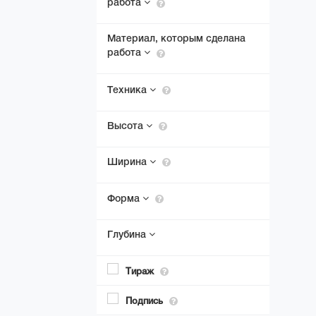
(0)
работа
религиозный
(0)
сюжетно-тематический
(1)
Материал, которым сделана
ужасы
работа
(0)
фигуративизм
(0)
юмор
Техника
Высота
Ширина
Форма
Глубина
Тираж
Подпись