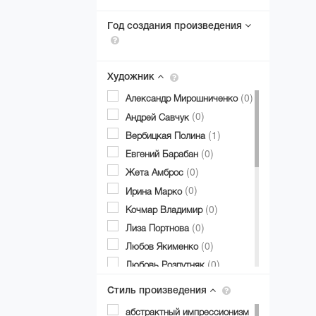
Год создания произведения
Художник
(0)
Александр Мирошниченко
(0)
Андрей Савчук
(1)
Вербицкая Полина
(0)
Евгений Барабан
(0)
Жета Амброс
(0)
Ирина Марко
(0)
Кочмар Владимир
(0)
Лиза Портнова
(0)
Любов Якименко
(0)
Любовь Розпутняк
(0)
Мария Щербина Попова
Стиль произведения
(0)
Назар Симотюк
абстрактный импрессионизм