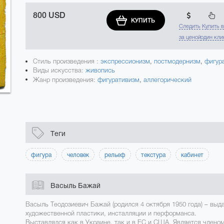
800 USD
КУПИТЬ
Следить
Купить 
за ценой
один кли
Стиль произведения :
экспрессионизм
,
постмодернизм
,
фигур
Виды искусства:
живопись
Жанр произведения:
фигуративизм
,
аллегорический
Теги
фигура
человек
рельеф
текстура
кабинет
Васыль Бажай
Васыль Теодозиевич Бажай (родился 4 октября 1950 года) – вы
художественной пластики, инсталляции и перформанса.
Выставлялся как в Украине, так и в ЕС и США. Является члено