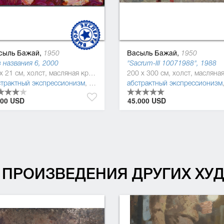
сыль Бажай,
Васыль Бажай,
1950
1950
 названия 6, 2000
"Sacrum-ІІІ 10071988", 1988
16 x 21 см, холст, масляная краска
м
страктный экспрессионизм
,
абстракционизм
,
постмодернизм
абстрактный экспрессионизм
,
абстракционизм
000 USD
45.000 USD
ПРОИЗВЕДЕНИЯ ДРУГИХ Х