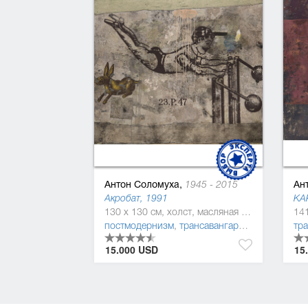
Антон Соломуха,
Ан
1945 - 2015
Акробат, 1991
KA
130 x 130 см, холст, масляная краска
постмодернизм
,
трансавангард
,
символизм
тр
15.000 USD
15