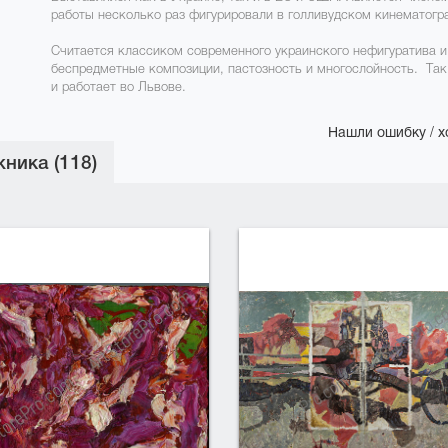
работы несколько раз фигурировали в голливудском кинематогр
Считается классиком современного украинского нефигуратива 
беспредметные композиции, пастозность и многослойность. Та
и работает во Львове.
Нашли ошибку / х
ника (118)