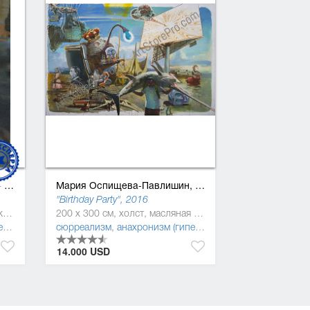
Мария Оспищева-Павлишин,
/
Константин Павл
09
1994
"Birthday Party", 2016
132 x 90 см, холст, масляная краска
200 x 300 см, холст, масляная краска
м
,
трансавангард
сюрреализм
,
анахронизм (гиперманьеризм)
,
поп-арт
,
по
14.000 USD