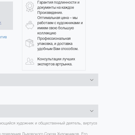
Гарантия подлинности и
документы на каждое
Произведение.
в
Оптимальная цена – мы
работаем с художниками и
к
имеем свою большую
коллекцию
атив
Профессиональная
упаковка, и доставка
удобным Вам способом.
Консультации лучших
экспертов артрынка.
дающийся художник и общественный деятель, виртуоз
м правления Львовского Союза Художников. Его