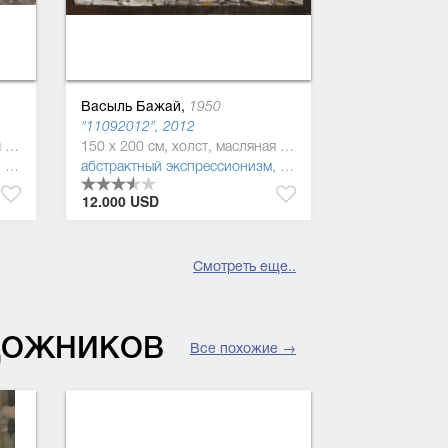
Васыль Бажай,
1950
"11092012", 2012
200 x 300 см, холст, масляная краска
150 x 200 см, холст, масляная краска
,
постмодернизм
абстрактный экспрессионизм
,
абстракционизм
,
постмодернизм
,
абстрак
12.000 USD
Смотреть еще..
УДОЖНИКОВ
Все похожие →