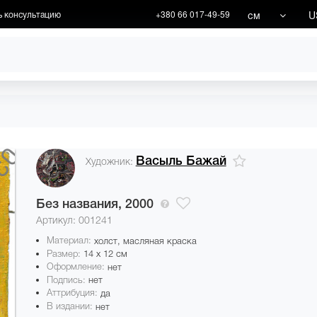
см
U
ь консультацию
+380 66 017-49-59
ХУДОЖНИКИ
АКЦИИ
Васыль Бажай
Художник:
Без названия,
2000
Артикул: 001241
Материал:
холст, масляная краска
Размер:
14 x 12 см
Оформление:
нет
Подпись:
нет
Аттрибуция:
да
В издании:
нет