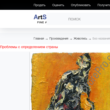
Продать
Оценить
Опубликовать
Получит
ПРОИЗВЕДЕНИЯ
→
→
→
Главная
Произведения
Живопись
Без названия
Проблемы с определением страны