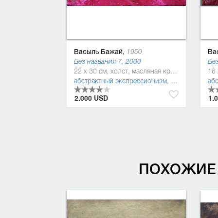
Васыль Бажай,
Ва
1950
Без названия 7, 2000
Без
22 x 30 см, холст, масляная краска
абстрактный экспрессионизм
,
постмодерниз
аб
2.000 USD
1.
ПОХОЖИЕ 