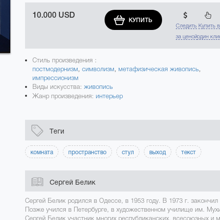
10.000 USD
КУПИТЬ
Следить
Купить 
за ценой
один кли
Стиль произведения :
постмодернизм
,
символизм
,
метафизическая живопись
,
импрессионизм
Виды искусства:
живопись
Жанр произведения:
интерьер
Теги
комната
пространство
стул
выход
текст
Сергей Белик
Сергей Белик родился в Одессе, в 1953 году. В 1973 г. закончи
Позже учился в Петербурге, в художественном училище им. Мухи
Сергей Белик участник многих республиканских, всесоюзных и 