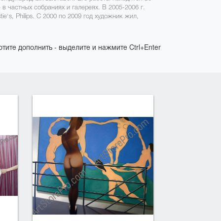
в частных собраниях и галереях. В 2005-2006 г.
e's, Philips. С 2000 по 2009 год художник жил,
отите дополнить - выделите и нажмите Ctrl+Enter