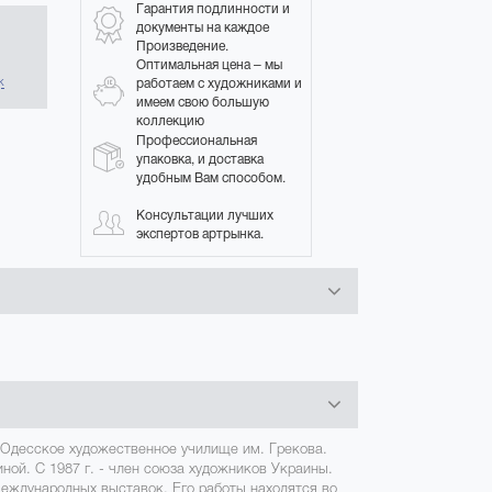
Гарантия подлинности и
документы на каждое
Произведение.
в
Оптимальная цена – мы
работаем с художниками и
к
имеем свою большую
коллекцию
Профессиональная
упаковка, и доставка
удобным Вам способом.
Консультации лучших
экспертов артрынка.
л Одесское художественное училище им. Грекова.
ной. С 1987 г. - член союза художников Украины.
международных выставок. Его работы находятся во