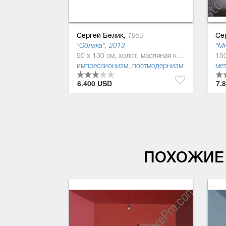
Сергей Белик,
Се
1953
"Облака", 2013
"М
90 x 130 см, холст, масляная краска
импрессионизм
,
постмодернизм
ме
6.400 USD
7.
ПОХОЖИЕ 