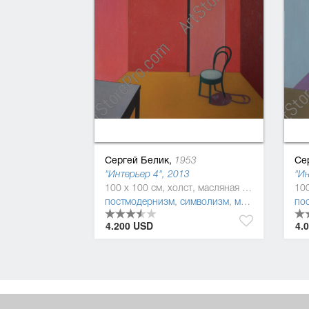
Сергей Белик,
Се
1953
"Интерьер 4", 2013
"Ин
100 x 100 см, холст, масляная краска
постмодернизм
,
символизм
,
метафизическая живопись
по
4.200 USD
4.