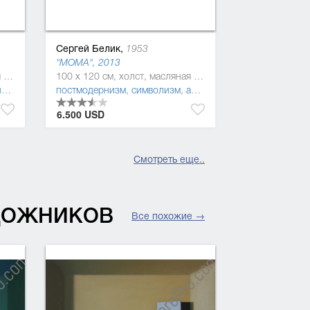
Сергей Белик,
1953
"MOMA", 2013
150 x 150 см, холст, масляная краска
100 x 120 см, холст, масляная краска
низм
постмодернизм
,
поп-арт
,
символизм
,
анахронизм (гиперманьеризм)
6.500 USD
Смотреть еще..
УДОЖНИКОВ
Все похожие →