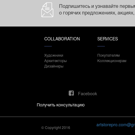
Подпишитесь и узнавайте первы
о горячих предложениях, акциях,
COLLABORATION
SERVICES
Художники
Покупателям
Архитекторы
Коллекционерам
Дизайнеры
Facebook
Получить консультацию
artstorepro.com@g
© Copyright 2016