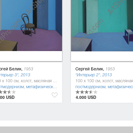
ргей Белик,
Сергей Белик,
1953
1953
терьер 3", 2013
"Интерьер 2", 2013
100 x 100 см, холст, масляная краска
стмодернизм
,
метафизическая живопись
постмодернизм
,
символизм
,
метафизическая живопи
000 USD
4.000 USD