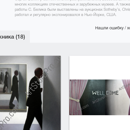
многих коллекциях отечественных и зарубежных музеев. А также 
работы С. Белика были выставлены на аукционах Sotheby’s, Christi
работал и регулярно экспонировался в Нью-Йорке, США.
Нашли ошибку / х
ника (18)