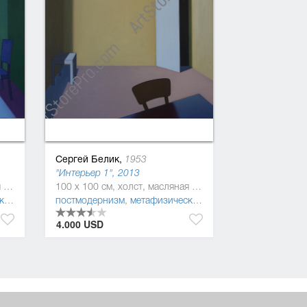
Сергей Белик,
1953
"Интерьер 1", 2013
100 x 100 см, холст, масляная краска
100 x 100 см, холст, масляная краска
сь
постмодернизм
,
символизм
,
метафизическая живопись
,
символизм
4.000 USD