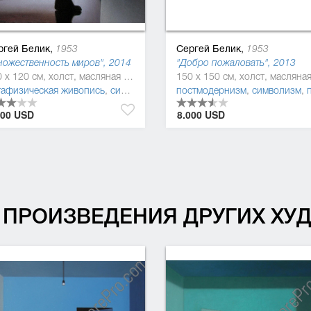
ргей Белик,
Сергей Белик,
1953
1953
ножественность миров", 2014
"Добро пожаловать", 2013
150 x 120 см, холст, масляная краска
тафизическая живопись
,
символизм
,
фовизм
постмодернизм
,
постмодернизм
,
символизм
,
постмодер
800 USD
8.000 USD
ПРОИЗВЕДЕНИЯ ДРУГИХ Х