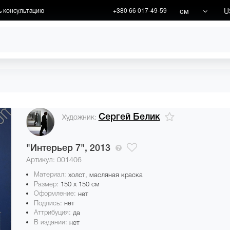
см
U
ь консультацию
+380 66 017-49-59
ХУДОЖНИКИ
АКЦИИ
Сергей Белик
Художник:
"Интерьер 7",
2013
Артикул: 001406
Материал:
холст, масляная краска
Размер:
150 x 150 см
Оформление:
нет
Подпись:
нет
Аттрибуция:
да
В издании:
нет