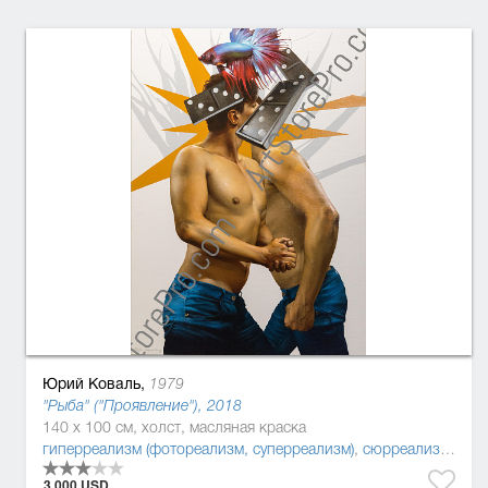
Юрий Коваль,
1979
"Рыба" ("Проявление"), 2018
140 x 100 см, холст, масляная краска
гиперреализм (фотореализм, суперреализм)
,
сюрреализм
,
пос
3.000 USD