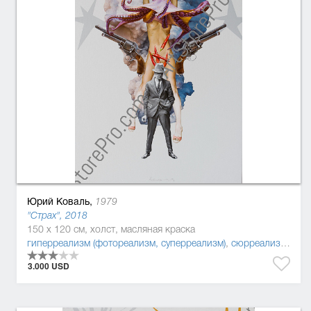
Юрий Коваль,
1979
"Страх", 2018
150 x 120 см, холст, масляная краска
гиперреализм (фотореализм, суперреализм)
,
сюрреализм
,
тра
3.000 USD