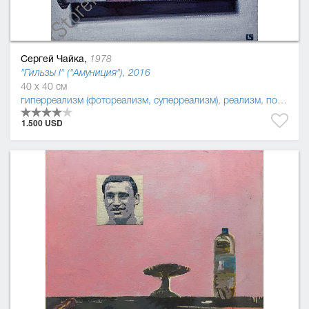
Сергей Чайка,
1978
"Гильзы I" ("Амуниция"), 2016
40 x 40 см
гиперреализм (фотореализм, суперреализм)
,
реализм
,
постмодернизм
1.500 USD