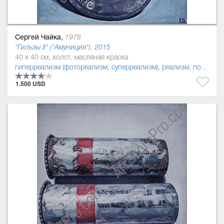
Сергей Чайка,
1978
"Гильзы II" ("Амуниция"), 2015
40 x 40 см, холст, масляная краска
гиперреализм (фотореализм, суперреализм)
,
реализм
,
постмодернизм
1.500 USD