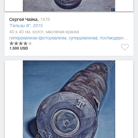
Сергей Чайка,
1978
"Гильзы III", 2015
40 x 40 см, холст, масляная краска
гиперреализм (фотореализм, суперреализм)
,
постмодернизм
,
р
1.500 USD