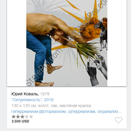
Юрий Коваль,
1979
"Ситуативность", 2018
130 x 120 см, холст, лак, масляная краска
гиперреализм (фотореализм, суперреализм)
,
сюрреализм
,
пос
3.500 USD