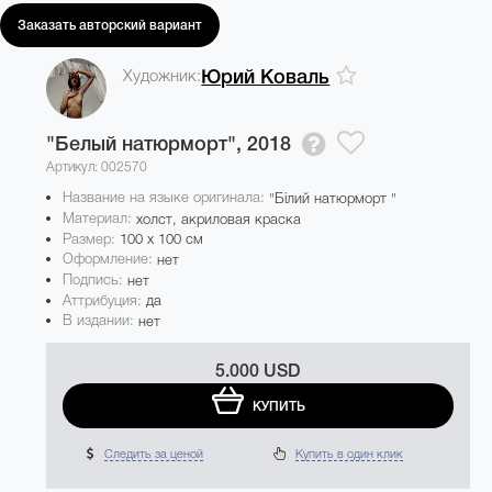
Заказать авторский вариант
Художник:
Юрий Коваль
"Белый натюрморт",
2018
Артикул: 002570
Название на языке оригинала:
"Білий натюрморт "
Материал:
холст, акриловая краска
Размер:
100 x 100 см
Оформление:
нет
Подпись:
нет
Аттрибуция:
да
В издании:
нет
5.000 USD
КУПИТЬ
Следить за ценой
Купить в один клик