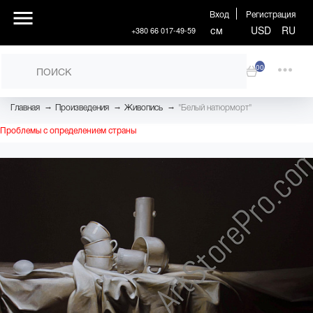
Вход
Регистрация
см
USD
RU
+380 66 017-49-59
00
→
→
→
Главная
Произведения
Живопись
"Белый натюрморт"
Проблемы с определением страны