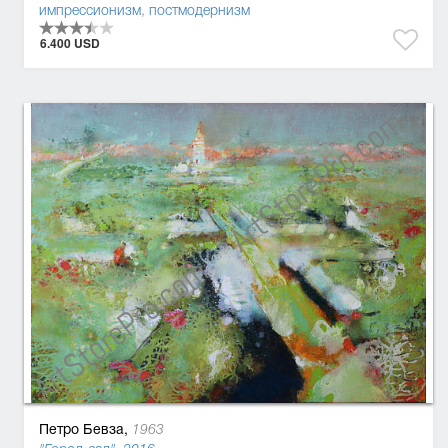
импрессионизм
,
постмодернизм
6.400 USD
Петро Бевза,
1963