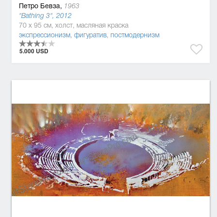
Петро Бевза,
1963
"Bathing 3", 2012
70 x 95 см, холст, масляная краска
экспрессионизм
,
фигуратив
,
постмодернизм
5.000 USD