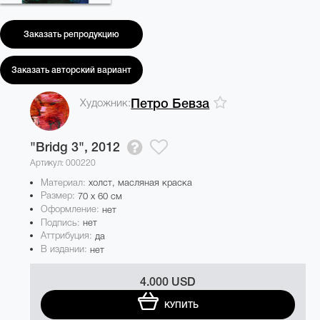
Заказать репродукцию
Заказать авторский вариант
Художник:
Петро Бевза
"Bridg 3",
2012
Артикул: 000220
Материал:
холст, масляная краска
Размер:
70 x 60 см
Оформление:
нет
Подпись:
нет
Аттрибуция:
да
В издании:
нет
4.000 USD
КУПИТЬ