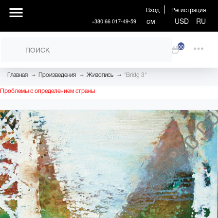
Вход
Регистрация
см
USD
RU
+380 66 017-49-59
00
→
→
→
Главная
Произведения
Живопись
"Bridg 3"
Проблемы с определением страны