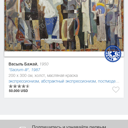
Васыль Бажай,
1950
"Sacrum-ІІІ", 1987
200 x 300 см, холст, масляная краска
экспрессионизм
,
абстрактный экспрессионизм
,
постмодернизм
50.000 USD
Подпишитесь и узнавайте первым