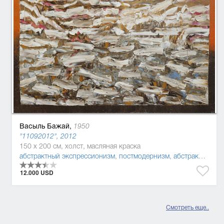
Васыль Бажай,
1950
"11092012", 2012
150 x 200 см, холст, масляная краска
абстрактный экспрессионизм
,
постмодернизм
,
абстракционизм
12.000 USD
Смотреть еще..