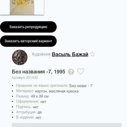
Заказать репродукцию
Заказать авторский вариант
Художник:
Васыль Бажай
Без названия -7,
1995
Артикул: 001430
Название на языке оригинала:
Без назви - 7
Материал:
картон, масляная краска
Размер:
49 x 39 см
Оформление:
нет
Подпись:
нет
Аттрибуция:
да
В издании:
нет