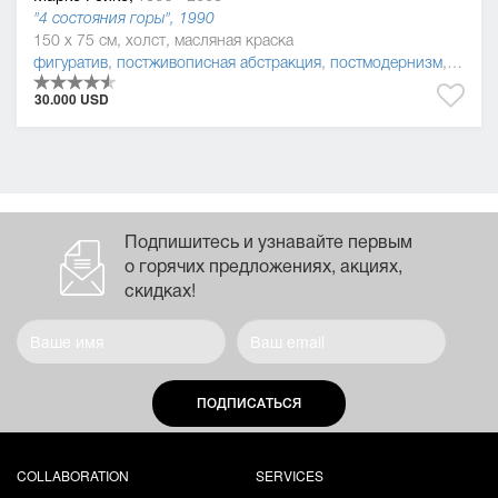
"4 состояния горы", 1990
150 x 75 см, холст, масляная краска
фигуратив
,
постживописная абстракция
,
постмодернизм
,
живоп
30.000 USD
Подпишитесь и узнавайте первым
о горячих предложениях, акциях,
скидках!
ПОДПИСАТЬСЯ
COLLABORATION
SERVICES