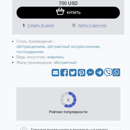
700 USD
КУПИТЬ
Следить за ценой
Купить в один клик
Стиль произведения :
абстракционизм
,
абстрактный экспрессионизм
,
постмодернизм
Виды искусства:
живопись
Жанр произведения:
абстрактный
6
Рейтинг популярности
Гарантия подлинности и документы на каждое