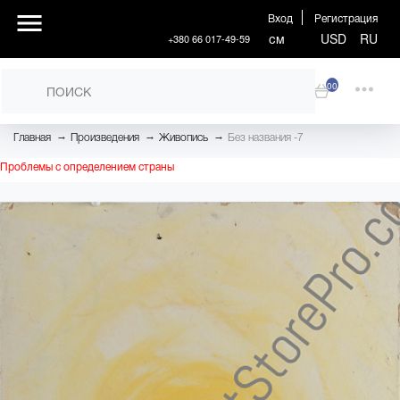
Вход
Регистрация
см
USD
RU
+380 66 017-49-59
00
→
→
→
Главная
Произведения
Живопись
Без названия -7
Проблемы с определением страны