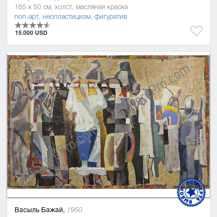
165 x 50 см, холст, масляная краска
поп-арт
,
неопластицизм
,
фигуратив
15.000 USD
Васыль Бажай,
1950