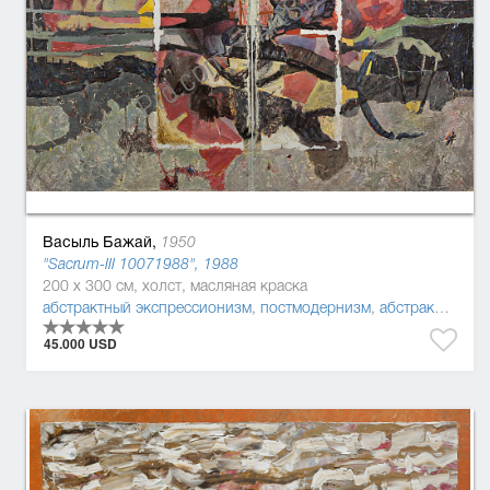
Васыль Бажай,
1950
"Sacrum-ІІІ 10071988", 1988
200 x 300 см, холст, масляная краска
абстрактный экспрессионизм
,
постмодернизм
,
абстракционизм
45.000 USD