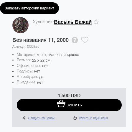
Заказать авторский вариант
Художник:
Васыль Бажай
Без названия 11,
2000
Артикул: 000825
Материал:
холст, масляная краска
Размер:
22 x 22 см
Оформление:
нет
Подпись:
нет
Аттрибуция:
да
В издании:
нет
1.500 USD
КУПИТЬ
Следить за ценой
Купить в один клик