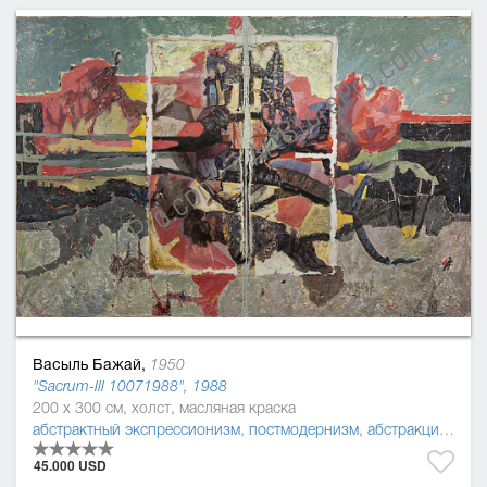
Васыль Бажай,
1950
"Sacrum-ІІІ 10071988", 1988
200 x 300 см, холст, масляная краска
абстрактный экспрессионизм
,
постмодернизм
,
абстракционизм
45.000 USD