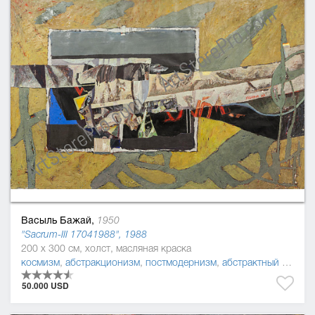
Васыль Бажай,
1950
"Sacrum-ІІІ 17041988", 1988
200 x 300 см, холст, масляная краска
космизм
,
абстракционизм
,
постмодернизм
,
абстрактный экспрессионизм
50.000 USD