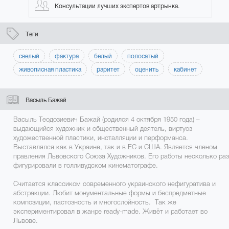
Консультации лучших экспертов артрынка.
Теги
свелый
фактура
белый
полосатый
живописная пластика
раритет
оценить
кабинет
Васыль Бажай
Васыль Теодозиевич Бажай (родился 4 октября 1950 года) –
выдающийся художник и общественный деятель, виртуоз
художественной пластики, инсталляции и перформанса.
Выставлялся как в Украине, так и в ЕС и США. Является членом
правления Львовского Союза Художников. Его работы несколько раз
фигурировали в голливудском кинематографе.
Считается классиком современного украинского нефигуратива и
абстракции. Любит монументальные формы и беспредметные
композиции, пастозность и многослойность. Так же
экспериментировал в жанре ready-made. Живёт и работает во
Львове.