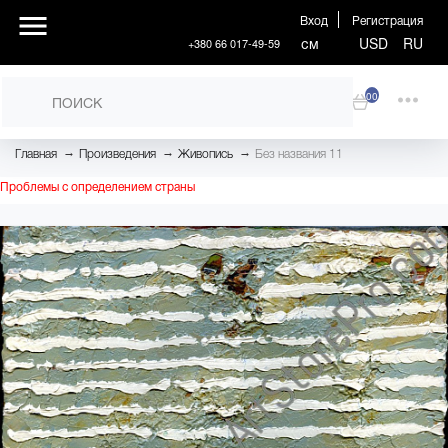
Вход
Регистрация
см
USD
RU
+380 66 017-49-59
00
→
→
→
Главная
Произведения
Живопись
Без названия 11
Проблемы с определением страны