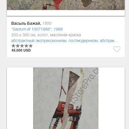
Васыль Бажай,
1950
"Sacrum-ІІІ 10071988", 1988
200 x 300 см, холст, масляная краска
абстрактный экспрессионизм
,
постмодернизм
,
абстракционизм
45.000 USD