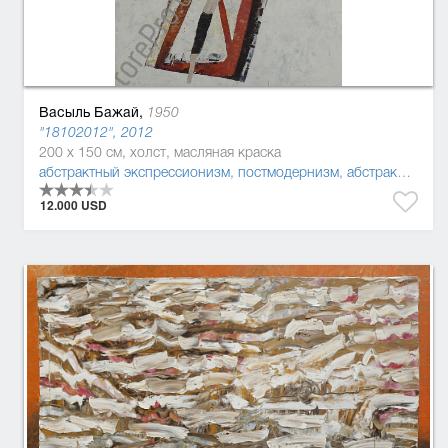
Васыль Бажай,
1950
"18102012", 2012
200 x 150 см, холст, масляная краска
абстрактный экспрессионизм
,
постмодернизм
,
абстракционизм
12.000 USD